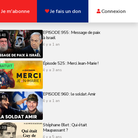
Je m'abonne
Je fais un don
Connexion
EPISODE 955 : Message de paix
6:48
à Israël
il y a 1 an
Épisode 525 : Merci Jean-Marie !
RATUIT
il y a 3 ans
EPISODE 960 : le soldat Amir
4:45
il y a 1 an
Stéphane Blet : Qui était
5:39
Maupassant ?
il y a 5 ans