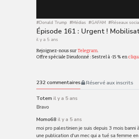
#
Donald Trump
#
Médias
#
GAFAM
#
Réseaux soci
Épisode 161 : Urgent ! Mobilisa
il y a 5 ans
Rejoignez-nous sur
Telegram
.
Offre spéciale Dieudonné : Sestrel à -15 % en
cliqu
232
commentaires
Réservé aux inscrits
Totem
il y a 5 ans
Bravo
Momo68
il y a 5 ans
moi pro palestinien je suis depuis 3 mois banni 
une publication d'un mec qui a tué sa femme en 