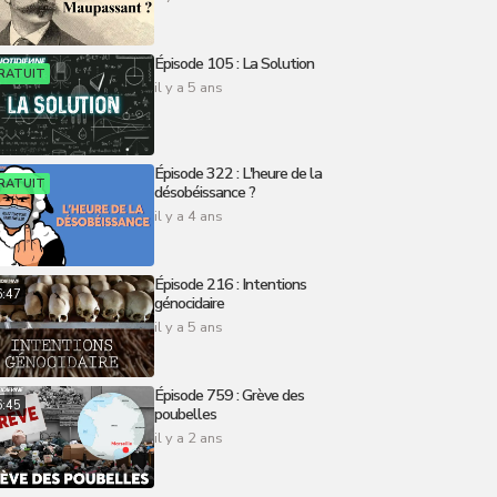
Épisode 105 : La Solution
RATUIT
il y a 5 ans
Épisode 322 : L'heure de la
RATUIT
désobéissance ?
il y a 4 ans
Épisode 216 : Intentions
6:47
génocidaire
il y a 5 ans
Épisode 759 : Grève des
6:45
poubelles
il y a 2 ans