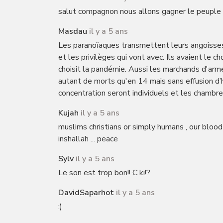
salut compagnon nous allons gagner le peuple se
Masdau
il y a 5 ans
Les paranoïaques transmettent leurs angoisses
et les privilèges qui vont avec. Ils avaient le c
choisit la pandémie. Aussi les marchands d'arme
autant de morts qu'en 14 mais sans effusion d
concentration seront individuels et les chambre
Kujah
il y a 5 ans
muslims christians or simply humans , our blood
inshallah ... peace
Sylv
il y a 5 ans
Le son est trop bon!! C ki!?
DavidSaparhot
il y a 5 ans
:)