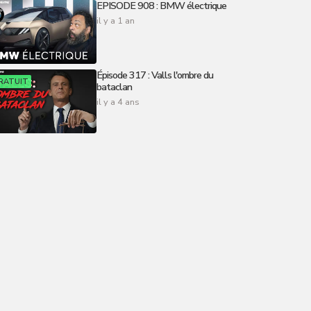
EPISODE 908 : BMW électrique
il y a 1 an
Épisode 317 : Valls l'ombre du
RATUIT
bataclan
il y a 4 ans