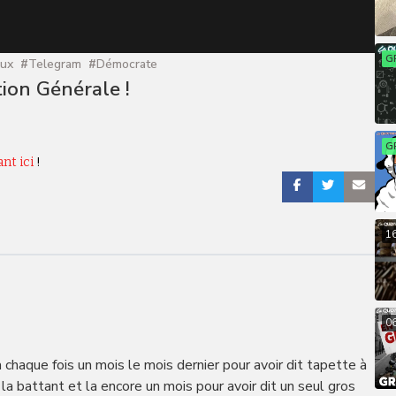
G
aux
#
Telegram
#
Démocrate
tion Générale !
G
ant ici
!
1
0
à chaque fois un mois le mois dernier pour avoir dit tapette à
la battant et la encore un mois pour avoir dit un seul gros