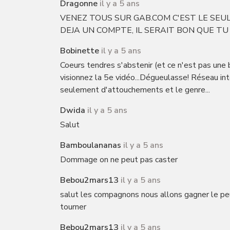
Dragonne
il y a 5 ans
VENEZ TOUS SUR GAB.COM C'EST LE SEU
DEJA UN COMPTE, IL SERAIT BON QUE TU 
Bobinette
il y a 5 ans
Coeurs tendres s'abstenir (et ce n'est pas une b
visionnez la 5e vidéo...Dégueulasse! Réseau int
seulement d'attouchements et le genre...
Dwida
il y a 5 ans
Salut
Bamboulananas
il y a 5 ans
Dommage on ne peut pas caster
Bebou2mars13
il y a 5 ans
salut les compagnons nous allons gagner le peu
tourner
Bebou2mars13
il y a 5 ans