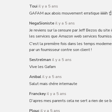
Toui
il y a 5 ans
GAFAM aux abois mouvement erratique iiiiiiih ☝
NegaSioniste
il y a 5 ans
Je reviens sur la censure par Jeff Bezos du site
les services que Amazon web services fournissai
C'est la première fois dans les temps modernes 
par un fournisseur contre son client !
Sestrelman
il y a 5 ans
Vive les Gafam
Anibal
il y a 5 ans
Salut mais chére internaute
Franckey
il y a 5 ans
D’apres mes parents cela ne sert a rien de se b
Plouc
il y a 5 ans