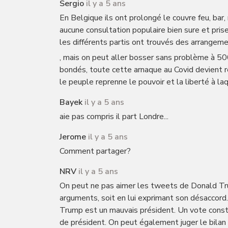
Sergio
il y a 5 ans
En Belgique ils ont prolongé le couvre feu, bar, 
aucune consultation populaire bien sure et pri
les différents partis ont trouvés des arrangem
, mais on peut aller bosser sans problème à 5
bondés, toute cette arnaque au Covid devient 
le peuple reprenne le pouvoir et la liberté à laque
Bayek
il y a 5 ans
aie pas compris il part Londre...
Jerome
il y a 5 ans
Comment partager?
NRV
il y a 5 ans
On peut ne pas aimer les tweets de Donald Trum
arguments, soit en lui exprimant son désaccord.
Trump est un mauvais président. Un vote const
de président. On peut également juger le bilan