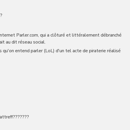
️?
 internet Parler.com, qui a clôturé et littéralement débranché
t au dit réseau social.
qu'on entend parler (LoL) d'un tel acte de piraterie réalisé
attre!!!???????