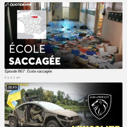
Épisode 867 : École saccagée
il y a 1 an
08:49