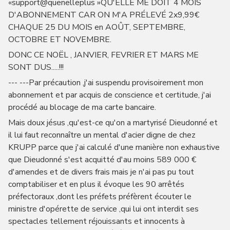
«support@quenelleplus »QU'ELLE ME DOIT 4 MOIS
D'ABONNEMENT CAR ON M'A PRÉLEVÉ 2x9,99€
CHAQUE 25 DU MOIS en AOÛT, SEPTEMBRE,
OCTOBRE ET NOVEMBRE.
DONC CE NOËL , JANVIER, FEVRIER ET MARS ME
SONT DUS.....!!!
--- ---Par précaution ,j'ai suspendu provisoirement mon
abonnement et par acquis de conscience et certitude, j'ai
procédé au blocage de ma carte bancaire.
Mais doux jésus ,qu'est-ce qu'on a martyrisé Dieudonné et
il lui faut reconnaître un mental d'acier digne de chez
KRUPP parce que j'ai calculé d'une manière non exhaustive
que Dieudonné s'est acquitté d'au moins 589 000 €
d'amendes et de divers frais mais je n'ai pas pu tout
comptabiliser et en plus il évoque les 90 arrêtés
préfectoraux ,dont les préfets préfèrent écouter le
ministre d'opérette de service ,qui lui ont interdit ses
spectacles tellement réjouissants et innocents à