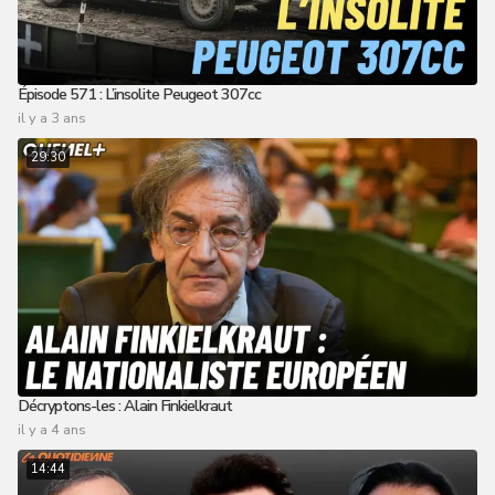
Épisode 571 : L’insolite Peugeot 307cc
il y a 3 ans
29:30
Décryptons-les : Alain Finkielkraut
il y a 4 ans
14:44