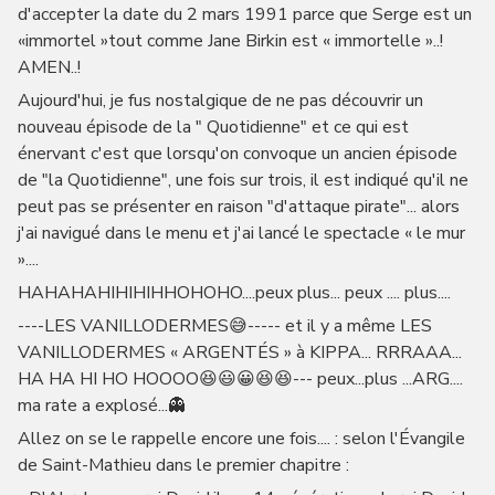
d'accepter la date du 2 mars 1991 parce que Serge est un
«immortel »tout comme Jane Birkin est « immortelle »..!
AMEN..!
Aujourd'hui, je fus nostalgique de ne pas découvrir un
nouveau épisode de la " Quotidienne" et ce qui est
énervant c'est que lorsqu'on convoque un ancien épisode
de "la Quotidienne", une fois sur trois, il est indiqué qu'il ne
peut pas se présenter en raison "d'attaque pirate"... alors
j'ai navigué dans le menu et j'ai lancé le spectacle « le mur
»....
HAHAHAHIHIHIHHOHOHO....peux plus... peux .... plus....
----LES VANILLODERMES😅----- et il y a même LES
VANILLODERMES « ARGENTÉS » à KIPPA... RRRAAA...
HA HA HI HO HOOOO😆😃😀😆😆--- peux...plus ...ARG....
ma rate a explosé...👻
Allez on se le rappelle encore une fois.... : selon l'Évangile
de Saint-Mathieu dans le premier chapitre :