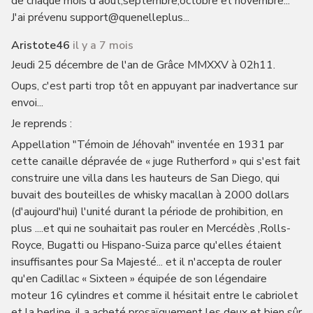
de chaque mois d'août,septembre,octobre et novembre...
J'ai prévenu support@quenelleplus...
Aristote46
il y a 7 mois
Jeudi 25 décembre de l'an de Grâce MMXXV à 02h11.
Oups, c'est parti trop tôt en appuyant par inadvertance sur
envoi...
Je reprends :
Appellation "Témoin de Jéhovah" inventée en 1931 par
cette canaille dépravée de « juge Rutherford » qui s'est fait
construire une villa dans les hauteurs de San Diego, qui
buvait des bouteilles de whisky macallan à 2000 dollars
(d'aujourd'hui) l'unité durant la période de prohibition, en
plus ....et qui ne souhaitait pas rouler en Mercédès ,Rolls-
Royce, Bugatti ou Hispano-Suiza parce qu'elles étaient
insuffisantes pour Sa Majesté... et il n'accepta de rouler
qu'en Cadillac « Sixteen » équipée de son légendaire
moteur 16 cylindres et comme il hésitait entre le cabriolet
et la berline, il a acheté prosaïquement les deux et bien sûr