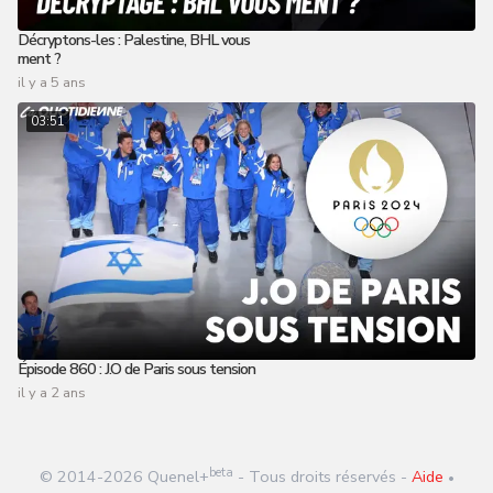
Décryptons-les : Palestine, BHL vous
ment ?
il y a 5 ans
03:51
Épisode 860 : J.O de Paris sous tension
il y a 2 ans
beta
© 2014-
2026
Quenel+
- Tous droits réservés -
Aide
•