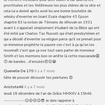
prostituées et les théâtreuse les plus chères de la ville et
cela lui a donné après avoir bu une bonne bouteille de
whisky d'inventer en lisant Esaïe chapitre 43 Epson
chapitre 83 la notion de Témoins de Jéhovah en 1931
avant il s'appelait simplement étudiant de la Bible qui ont
été initié par Charles Taz Russell qui était presbytérien et
qui a décidé d'inventer sa religion parce qu'il se prenait pour
un immense prophète le pauvre con c'est à ça qu'on les
reconnaît c'est que ça ose tout sans parler de monsieur
Smith et les mormons bon on arrête là cette mascarade👺
😠 de bandes ...d'enculés😠😖😁
Quenelle De 170
il y a 7 mois
hâte de pouvoir découvrir tes peintures 😍
Aristote46
il y a 7 mois
Jeudi 18 décembre de l'an de Grâce MMXXV à 15h46.
---------------😑😮😒😉😎 Je dois rappeler à