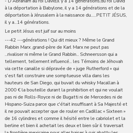
- D'Abraham au roi David,il y a 14 générations,du roi David
à la déportation à Babylone, il y a 14 générations et de la
déportation à Jérusalem à la naissance du......PETIT JÉSUS,
il y a...14 générations.
Le petit Jésus est juif sur au moins
---42 ---générations ! Qui dit mieux ? Même le Grand
Rabbin Marx ,grand-père de Karl Marx ne peut pas
...rivaliser ni même le Grand Rabbin... Schneersson qui a
tellement, tellement influencé... les Témoins de Jéhovah
via cette canaille si dépravée de « juge Rutherford » qui
s'est fait construire une somptueuse villa dans les
hauteurs de San Diego, qui buvait du whisky Macallan à
2000 € la bouteille durant la prohibition et qui ne voulait
pas ni de Rolls-Royce ni de Bugatti ni de Mercedes ni de
Hispano-Suiza parce que c'était insuffisant à Sa Majesté et
il ne pouvait accepter que de rouler en Cadillac « Sixteen »
de 16 cylindres et comme il hésité entre le cabriolet et la
berline et bien il achetait les deux et bien sûr il traversait
la frontière mexicaine pour aller baiser à cuir abattu les