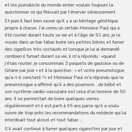
et les journaliste du monde entier voulais toujours la
questionner ce qui finissait par l'énerver sérieusement.
Et puis il faut bien savoir qu'il y a un héritage génétique
propre à chacun. J'ai connu un certain Monsieur Paul qui a
été routier durant toute sa vie et à l'âge de 91 ans, je le
voyais dans un bar tabac boire ses petites bières et fumer
des cigarillos très costauds et lorsque je lui ai demandé
combien il fumait durant sa vie, il m'a répondu : «quand
j'étais routier, je consommais 3 paquets de gauloise ou de
Gitane par jour » et à la question : « et votre pneumologue,
qu'a-t-il constaté ?» et Monsieur Paul m'a répondu que le
pneumologue a affirmé qu'il a des poumons ...de bébé et
son système cardio-vasculaire est celui d'un homme de 50
ans. Il se permettait de boire quelques verres
régulièrement et il est parti à 95 ans parce qu'il a voulu
suivre de trop près les recommandations du médecin qui lui
interdisait tout alcool et tout tabac :...
S'il avait continué à fumer quelques cigarettes par jour et