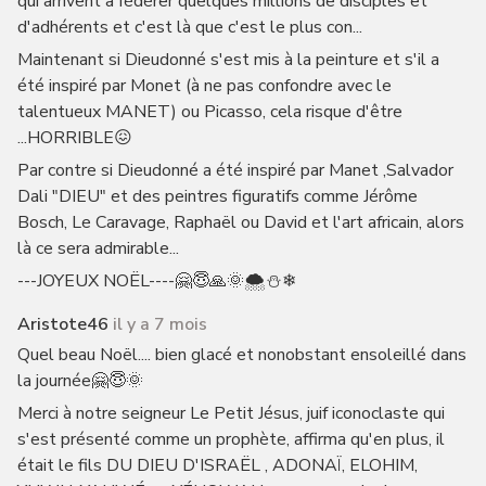
qui arrivent à fédérer quelques millions de disciples et
d'adhérents et c'est là que c'est le plus con...
Maintenant si Dieudonné s'est mis à la peinture et s'il a
été inspiré par Monet (à ne pas confondre avec le
talentueux MANET) ou Picasso, cela risque d'être
...HORRIBLE😖
Par contre si Dieudonné a été inspiré par Manet ,Salvador
Dali "DIEU" et des peintres figuratifs comme Jérôme
Bosch, Le Caravage, Raphaël ou David et l'art africain, alors
là ce sera admirable...
---JOYEUX NOËL----🤗😇🙏🌞🌨⛄❄
Aristote46
il y a 7 mois
Quel beau Noël.... bien glacé et nonobstant ensoleillé dans
la journée🤗😇🌞
Merci à notre seigneur Le Petit Jésus, juif iconoclaste qui
s'est présenté comme un prophète, affirma qu'en plus, il
était le fils DU DIEU D'ISRAËL , ADONAÏ, ELOHIM,