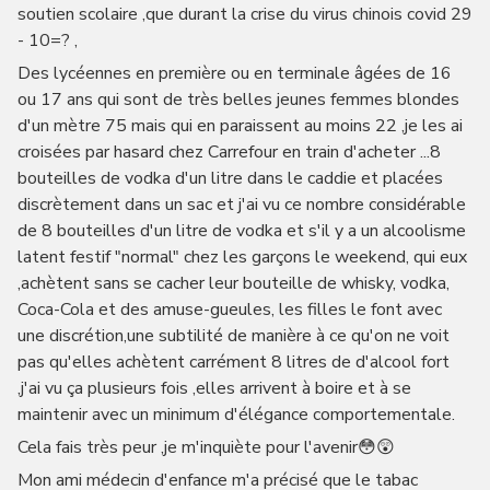
soutien scolaire ,que durant la crise du virus chinois covid 29
- 10=? ,
Des lycéennes en première ou en terminale âgées de 16
ou 17 ans qui sont de très belles jeunes femmes blondes
d'un mètre 75 mais qui en paraissent au moins 22 ,je les ai
croisées par hasard chez Carrefour en train d'acheter ...8
bouteilles de vodka d'un litre dans le caddie et placées
discrètement dans un sac et j'ai vu ce nombre considérable
de 8 bouteilles d'un litre de vodka et s'il y a un alcoolisme
latent festif "normal" chez les garçons le weekend, qui eux
,achètent sans se cacher leur bouteille de whisky, vodka,
Coca-Cola et des amuse-gueules, les filles le font avec
une discrétion,une subtilité de manière à ce qu'on ne voit
pas qu'elles achètent carrément 8 litres de d'alcool fort
,j'ai vu ça plusieurs fois ,elles arrivent à boire et à se
maintenir avec un minimum d'élégance comportementale.
Cela fais très peur ,je m'inquiète pour l'avenir😳😲
Mon ami médecin d'enfance m'a précisé que le tabac