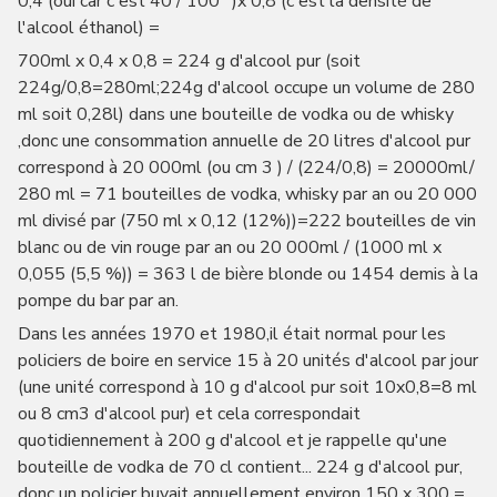
0,4 (oui car c'est 40 / 100° )x 0,8 (c'est la densité de
l'alcool éthanol) =
700ml x 0,4 x 0,8 = 224 g d'alcool pur (soit
224g/0,8=280ml;224g d'alcool occupe un volume de 280
ml soit 0,28l) dans une bouteille de vodka ou de whisky
,donc une consommation annuelle de 20 litres d'alcool pur
correspond à 20 000ml (ou cm 3 ) / (224/0,8) = 20000ml/
280 ml = 71 bouteilles de vodka, whisky par an ou 20 000
ml divisé par (750 ml x 0,12 (12%))=222 bouteilles de vin
blanc ou de vin rouge par an ou 20 000ml / (1000 ml x
0,055 (5,5 %)) = 363 l de bière blonde ou 1454 demis à la
pompe du bar par an.
Dans les années 1970 et 1980,il était normal pour les
policiers de boire en service 15 à 20 unités d'alcool par jour
(une unité correspond à 10 g d'alcool pur soit 10x0,8=8 ml
ou 8 cm3 d'alcool pur) et cela correspondait
quotidiennement à 200 g d'alcool et je rappelle qu'une
bouteille de vodka de 70 cl contient... 224 g d'alcool pur,
donc un policier buvait annuellement environ 150 x 300 =