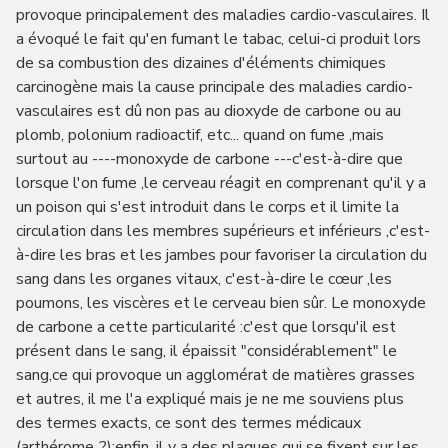
provoque principalement des maladies cardio-vasculaires. Il
a évoqué le fait qu'en fumant le tabac, celui-ci produit lors
de sa combustion des dizaines d'éléments chimiques
carcinogène mais la cause principale des maladies cardio-
vasculaires est dû non pas au dioxyde de carbone ou au
plomb, polonium radioactif, etc... quand on fume ,mais
surtout au ----monoxyde de carbone ---c'est-à-dire que
lorsque l'on fume ,le cerveau réagit en comprenant qu'il y a
un poison qui s'est introduit dans le corps et il limite la
circulation dans les membres supérieurs et inférieurs ,c'est-
à-dire les bras et les jambes pour favoriser la circulation du
sang dans les organes vitaux, c'est-à-dire le cœur ,les
poumons, les viscères et le cerveau bien sûr. Le monoxyde
de carbone a cette particularité :c'est que lorsqu'il est
présent dans le sang, il épaissit "considérablement" le
sang,ce qui provoque un agglomérat de matières grasses
et autres, il me l'a expliqué mais je ne me souviens plus
des termes exacts, ce sont des termes médicaux
(arthérome..?);enfin, il y a des plaques qui se fixent sur les