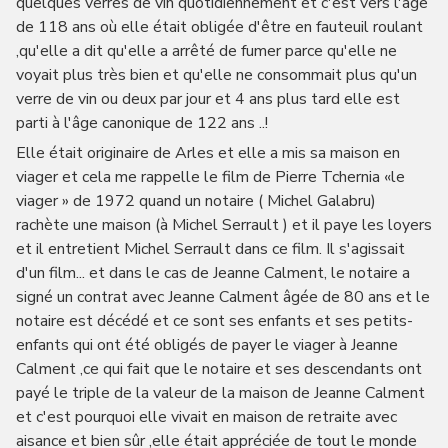
quelques verres de vin quotidiennement et c'est vers l'âge
de 118 ans où elle était obligée d'être en fauteuil roulant
,qu'elle a dit qu'elle a arrêté de fumer parce qu'elle ne
voyait plus très bien et qu'elle ne consommait plus qu'un
verre de vin ou deux par jour et 4 ans plus tard elle est
parti à l'âge canonique de 122 ans ..!
Elle était originaire de Arles et elle a mis sa maison en
viager et cela me rappelle le film de Pierre Tchernia «le
viager » de 1972 quand un notaire ( Michel Galabru)
rachète une maison (à Michel Serrault ) et il paye les loyers
et il entretient Michel Serrault dans ce film. Il s'agissait
d'un film... et dans le cas de Jeanne Calment, le notaire a
signé un contrat avec Jeanne Calment âgée de 80 ans et le
notaire est décédé et ce sont ses enfants et ses petits-
enfants qui ont été obligés de payer le viager à Jeanne
Calment ,ce qui fait que le notaire et ses descendants ont
payé le triple de la valeur de la maison de Jeanne Calment
et c'est pourquoi elle vivait en maison de retraite avec
aisance et bien sûr ,elle était appréciée de tout le monde