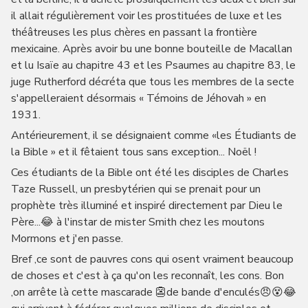
il allait régulièrement voir les prostituées de luxe et les
théâtreuses les plus chères en passant la frontière
mexicaine. Après avoir bu une bonne bouteille de Macallan
et lu Isaïe au chapitre 43 et les Psaumes au chapitre 83, le
juge Rutherford décréta que tous les membres de la secte
s'appelleraient désormais « Témoins de Jéhovah » en
1931.
Antérieurement, il se désignaient comme «les Étudiants de
la Bible » et il fêtaient tous sans exception... Noël !
Ces étudiants de la Bible ont été les disciples de Charles
Taze Russell, un presbytérien qui se prenait pour un
prophète très illuminé et inspiré directement par Dieu le
Père...😂 à l'instar de mister Smith chez les moutons
Mormons et j'en passe.
Bref ,ce sont de pauvres cons qui osent vraiment beaucoup
de choses et c'est à ça qu'on les reconnaît, les cons. Bon
,on arrête là cette mascarade 👺de bande d'enculés😠😵😂