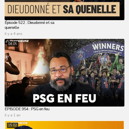
Épisode 522 : Dieudonné et sa
quenelle
il y a 4 ans
04:05
EPISODE 954 : PSG en feu
il y a 1 an
15:02