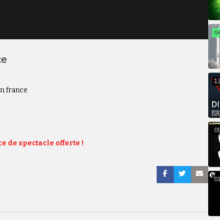
G
ce
1
en france
0
e de spectacle offerte !
01