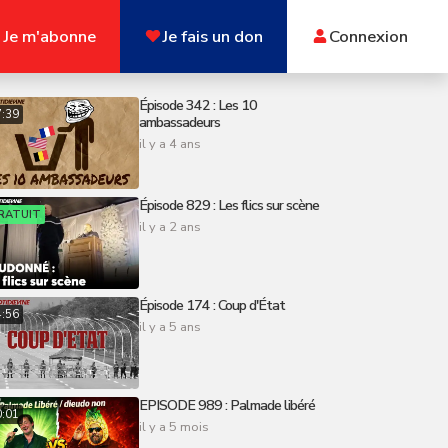
Je m'abonne
Je fais un don
Connexion
Épisode 342 : Les 10
7:39
ambassadeurs
il y a 4 ans
Épisode 829 : Les flics sur scène
RATUIT
il y a 2 ans
Épisode 174 : Coup d'État
4:56
il y a 5 ans
EPISODE 989 : Palmade libéré
0:01
il y a 5 mois