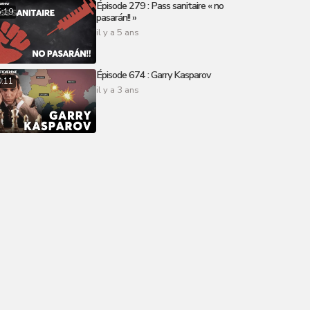
Épisode 279 : Pass sanitaire « no
5:19
pasarán!! »
il y a 5 ans
Épisode 674 : Garry Kasparov
0:11
il y a 3 ans