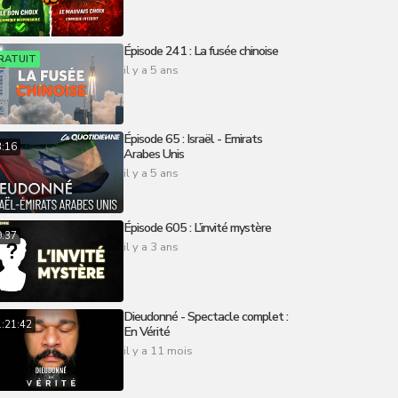
Épisode 241 : La fusée chinoise
RATUIT
il y a 5 ans
Épisode 65 : Israël - Emirats
3:16
Arabes Unis
il y a 5 ans
Épisode 605 : L’invité mystère
9:37
il y a 3 ans
Dieudonné - Spectacle complet :
:21:42
En Vérité
il y a 11 mois