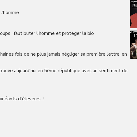
1
ur l'homme
oups , faut buter l'homme et proteger la bio
1
haines fois de ne plus jamais négliger sa première lettre, en
trouve aujourd'hui en 5ème république avec un sentiment de
inéants d'éleveurs...!