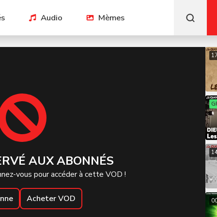
és
Audio
Mèmes
1
G
1
ERVÉ AUX ABONNÉS
nez-vous pour accéder à cette VOD !
onne
Acheter VOD
0