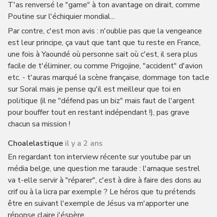
T'as renversé le "game" à ton avantage on dirait, comme
Poutine sur l'échiquier mondial...
Par contre, c'est mon avis : n'oublie pas que la vengeance
est leur principe, ça vaut que tant que tu reste en France,
une fois à Yaoundé où personne sait où c'est, il sera plus
facile de t'éliminer, ou comme Prigojine, "accident" d'avion
etc. - t'auras marqué la scène française, dommage ton tacle
sur Soral mais je pense qu'il est meilleur que toi en
politique (il ne "défend pas un biz" mais faut de l'argent
pour bouffer tout en restant indépendant !), pas grave
chacun sa mission !
Choalelastique
il y a 2 ans
En regardant ton interview récente sur youtube par un
média belge, une question me taraude : l'arnaque sestrel
va t-elle servir à "réparer", c'est à dire à faire des dons au
crif ou à la licra par exemple ? Le héros que tu prétends
être en suivant l'exemple de Jésus va m'apporter une
réponse claire j'éspère...