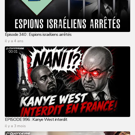
Épisode 340 : Espions israéliens arrêtés
il y a 4 ans
00:01
EPISODE 996 : Kanye West interdit
il y a 3 mois