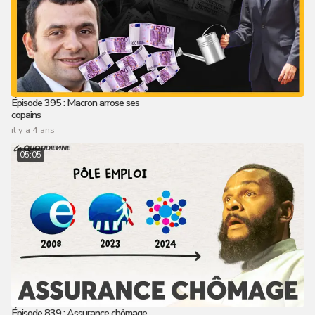
Épisode 395 : Macron arrose ses
copains
il y a 4 ans
05:05
Épisode 839 : Assurance chômage