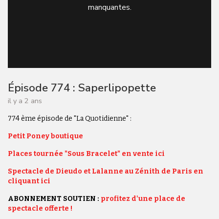
manquantes.
Épisode 774 : Saperlipopette
il y a 2 ans
774 ème épisode de "La Quotidienne" :
Petit Poney boutique
Places tournée "Sous Bracelet" en vente ici
Spectacle de Dieudo et Lalanne au Zénith de Paris en
cliquant ici
ABONNEMENT SOUTIEN :
profitez d'une place de
spectacle offerte !