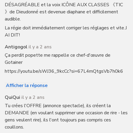
DÉSAGRÉABLE et la voix ICÔNE AUX CLASSES 《TIC
》de Dieudonné est devenue diaphane et difficilement
audible.
La régie doit immédiatement corriger les réglages et vite.J
AI DIT!
Antigogol
il y a 2 ans
Ça perdit popette me rappelle ce chef-d'œuvre de
Gotainer
https://youtu.be/sWJ36_9kcCc?si=67L4mQtgsVb7h0k6
Afficher la réponse
QuiQui
il y a 2 ans
Tu crées l'OFFRE (annonce spectacle), ils créent la
DEMANDE (en voulant supprimer une occasion de rire - les
gens veulent rire), ils l'ont toujours pas compris ces
couillons.