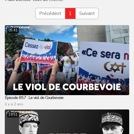
Précédent
1
Suivant
05:41
Épisode 857 : Le viol de Courbevoie
il y a 2 ans
19:51