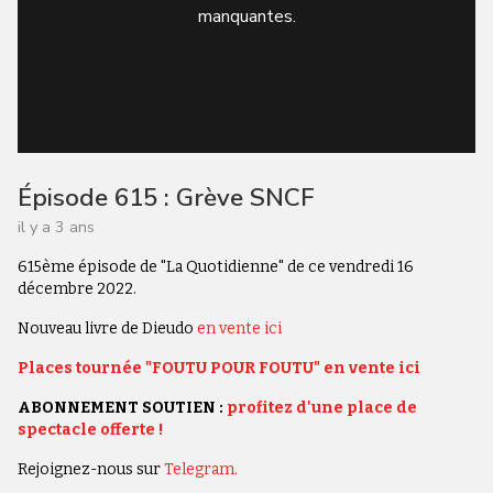
manquantes.
Épisode 615 : Grève SNCF
il y a 3 ans
615ème épisode de "La Quotidienne" de ce vendredi 16
décembre 2022.
Nouveau livre de Dieudo
en vente ici
Places tournée "FOUTU POUR FOUTU" en vente ici
ABONNEMENT SOUTIEN :
profitez d'une place de
spectacle offerte !
Rejoignez-nous sur
Telegram.