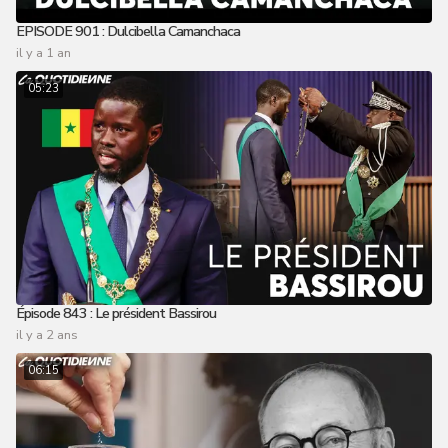
EPISODE 901 : Dulcibella Camanchaca
il y a 1 an
05:23
Épisode 843 : Le président Bassirou
il y a 2 ans
06:15