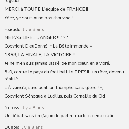
régulier,
MERCI, à TOUTE L'équipe de FRANCE !!
Yécé, yé souis oune pôs chouvine !!
Pseudo
il y a 3 ans
NE PAS LIRE .. DANGER !! ? ??
Copyright DieuDonné, « La Bête immonde »
1998, LA FINALE, LA VICTOIRE !! …
Je ne m’en suis jamais lassé, de mon cœur, en a vibré,
3-0, contre le pays du footiball, le BRESIL, un rêve, devenu
réalité,
« À vaincre, sans péril, on triomphe sans gloire ! »,
Copyright Sénèque à Lucilius, puis Corneille du Cid
Norossi
il y a 3 ans
Un débat sans fin (façon de parler) made in démocratie
Dunois
il y a 3 ans