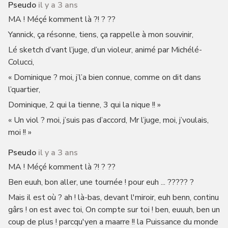
Pseudo
il y a 3 ans
MA ! Méçé komment là ?! ? ??
Yannick, ça résonne, tiens, ça rappelle à mon souvinir,
Lé sketch d’vant l’juge, d’un violeur, animé par Michélé-
Colucci,
« Dominique ? moi, j’l’a bien connue, comme on dit dans
l’quartier,
Dominique, 2 qui la tienne, 3 qui la nique !! »
« Un viol ? moi, j’suis pas d’accord, Mr l’juge, moi, j’voulais,
moi !! »
Pseudo
il y a 3 ans
MA ! Méçé komment là ?! ? ??
Ben euuh, bon aller, une tournée ! pour euh ... ????? ?
Mais il est où ? ah ! là-bas, devant l'miroir, euh benn, continu
gârs ! on est avec toi, On compte sur toi ! ben, euuuh, ben un
coup de plus ! parcqu'yen a maarre !! la Puissance du monde