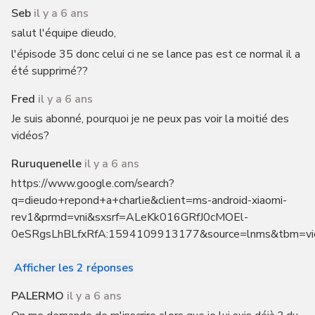
Seb
il y a 6 ans
salut l'équipe dieudo,
l'épisode 35 donc celui ci ne se lance pas est ce normal il a
été supprimé??
Fred
il y a 6 ans
Je suis abonné, pourquoi je ne peux pas voir la moitié des
vidéos?
Ruruquenelle
il y a 6 ans
https://www.google.com/search?
q=dieudo+repond+a+charlie&client=ms-android-xiaomi-
rev1&prmd=vni&sxsrf=ALeKk016GRfJ0cMOEl-
0eSRgsLhBLfxRfA:1594109913177&source=lnms&tbm
Afficher les 2 réponses
PALERMO
il y a 6 ans