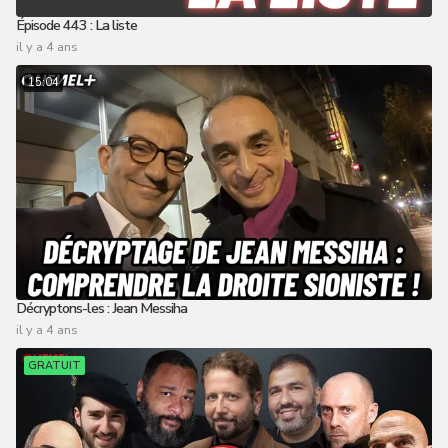
Épisode 443 : La liste
il y a 4 ans
15:04
Décryptons-les : Jean Messiha
il y a 4 ans
GRATUIT