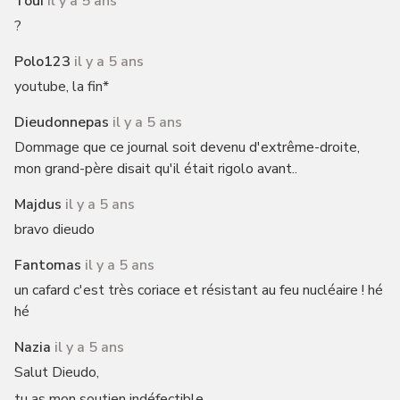
Toui
il y a 5 ans
?
Polo123
il y a 5 ans
youtube, la fin*
Dieudonnepas
il y a 5 ans
Dommage que ce journal soit devenu d'extrême-droite,
mon grand-père disait qu'il était rigolo avant..
Majdus
il y a 5 ans
bravo dieudo
Fantomas
il y a 5 ans
un cafard c'est très coriace et résistant au feu nucléaire ! hé
hé
Nazia
il y a 5 ans
Salut Dieudo,
tu as mon soutien indéfectible