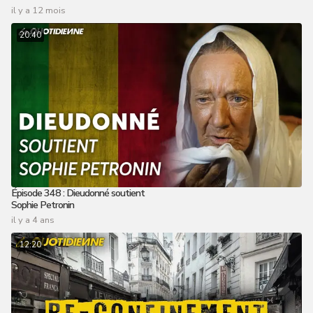
il y a 12 mois
20:40
Épisode 348 : Dieudonné soutient
Sophie Petronin
il y a 4 ans
12:20