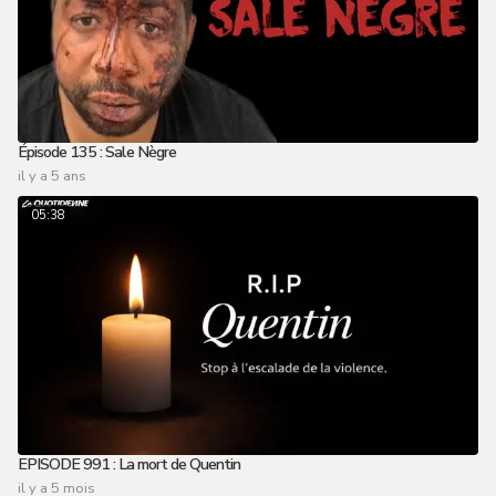
Épisode 135 : Sale Nègre
il y a 5 ans
05:38
EPISODE 991 : La mort de Quentin
il y a 5 mois