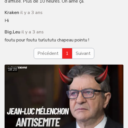
d’affilée. Plus de 10 heures. On aime ça.
Kraken
il y a 3 ans
Hi
Big.leu
il y a 3 ans
foutu pour foutu turlututu chapeau pointu !
Précédent
1
Suivant
18:20