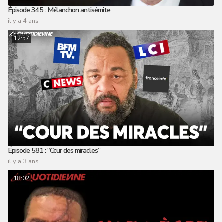
Épisode 345 : Mélanchon antisémite
il y a 4 ans
12:57
Épisode 581 : “Cour des miracles”
il y a 3 ans
18:02