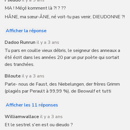
Pseudo
il y a 3 ans
MA ! Méçé komment là ?! ? ??
HÂNE, ma sœur-ÂNE, né voit-tu pas venir, DIEUDONNE ?!
Afficher la réponse
Dadoo Runrun
il y a 3 ans
Tu pars en couille vieux débris, le seigneur des anneaux a
été écrit dans les années 20 par un pur poète qui sortait
des tranchées.
Biloute
il y a 3 ans
Parle- nous de Faust, des Niebelungen, der frères Grimm
(plagiés par Perault à 99,99 %), de Beowulf et tutti
Afficher les 11 réponses
Williamwallace
il y a 3 ans
Et le sestrel s'en est ou dieudo ?