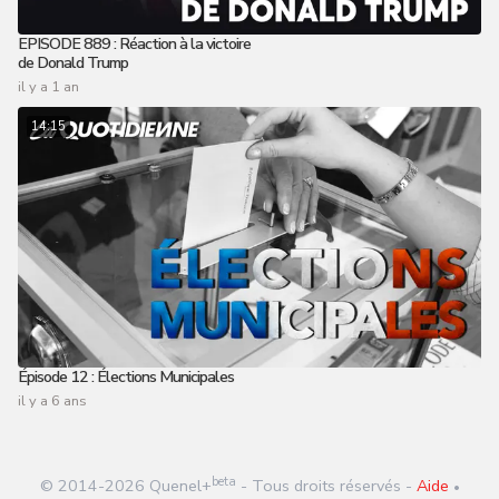
EPISODE 889 : Réaction à la victoire
de Donald Trump
il y a 1 an
14:15
Épisode 12 : Élections Municipales
il y a 6 ans
beta
© 2014-
2026
Quenel+
- Tous droits réservés -
Aide
•