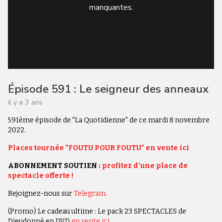
manquantes.
Épisode 591 : Le seigneur des anneaux
il y a 3 ans
591ème épisode de "La Quotidienne" de ce mardi 8 novembre
2022.
Places tournée "FOUTU POUR FOUTU" en vente ici
ABONNEMENT SOUTIEN :
profitez d'une place de
spectacle offerte !
Rejoignez-nous sur
Telegram.
(Promo) Le cadeau ultime : Le pack 23 SPECTACLES de
Dieudonné en DVD
en vente ici