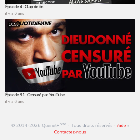
Épisode 4 : Clap de fin
il y a 6 ans
10:56
Épisode 31 : Censuré par YouTube
il y a 6 ans
beta
© 2014-
2026
Quenel+
- Tous droits réservés -
Aide
•
Contactez-nous