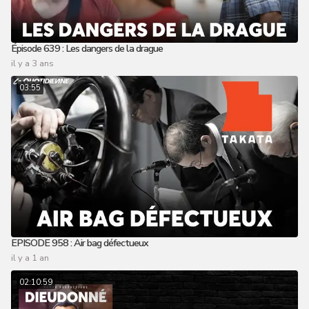
Épisode 639 : Les dangers de la drague
il y a 3 ans
03:55
EPISODE 958 : Air bag défectueux
il y a 1 an
02:10:59