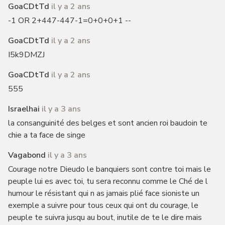
GoaCDtTd
il y a 2 ans
-1 OR 2+447-447-1=0+0+0+1 --
GoaCDtTd
il y a 2 ans
I5k9DMZJ
GoaCDtTd
il y a 2 ans
555
Israelhai
il y a 3 ans
la consanguinité des belges et sont ancien roi baudoin te
chie a ta face de singe
Vagabond
il y a 3 ans
Courage notre Dieudo le banquiers sont contre toi mais le
peuple lui es avec toi, tu sera reconnu comme le Ché de l
humour le résistant qui n as jamais plié face sioniste un
exemple a suivre pour tous ceux qui ont du courage, le
peuple te suivra jusqu au bout, inutile de te le dire mais