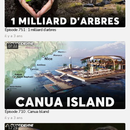
Épisode 751 : 1 milliard d’arbres
il y a 3 ans
07:22
Épisode 710 : Canua Island
il y a 3 ans
12:29