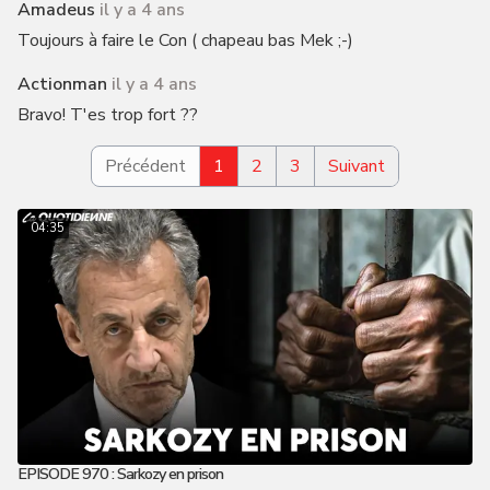
Amadeus
il y a 4 ans
Toujours à faire le Con ( chapeau bas Mek ;-)
Actionman
il y a 4 ans
Bravo! T'es trop fort ??
Précédent
1
2
3
Suivant
04:35
EPISODE 970 : Sarkozy en prison