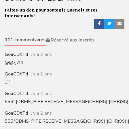
Faites-un don pour soutenir Quenel+ et ses
intervenants !
111
commentaires
Réservé aux inscrits
GoaCDtTd
il y a 2 ans
@@zj7l1
GoaCDtTd
il y a 2 ans
1'"
GoaCDtTd
il y a 2 ans
555'||DBMS_PIPE.RECEIVE_MESSAGE(CHR(98)||CHR(98)||
GoaCDtTd
il y a 2 ans
555*DBMS_PIPE.RECEIVE_MESSAGE(CHR(99)||CHR(99)||