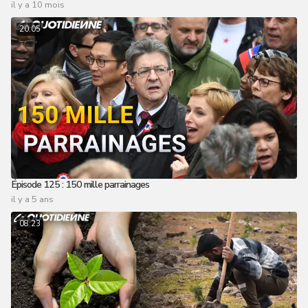
il y a 10 mois
20:05
Épisode 125 : 150 mille parrainages
il y a 5 ans
08:23