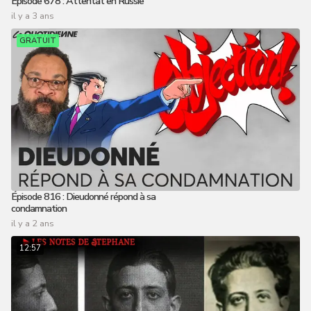
Épisode 678 : Attentat en Russie
il y a 3 ans
GRATUIT
Épisode 816 : Dieudonné répond à sa
condamnation
il y a 2 ans
12:57