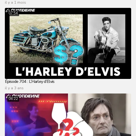
il y a 1 mois
07:54
Épisode 704 : L’Harley d’Elvis
il y a 3 ans
06:22