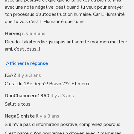
avec une positive et que quand tu parles du bien tu finis
avec une note négative, c’est quand tu veux pour enrayer
ton processus d’autodestruction humaine. Car L’Humanité
que tu vois c’est L’Humanité que tu es
Herveq
il y a 3 ans
Dieudo, takaleurdire: jsuispas antisemite moi: mon meilleur
ami, c’est Jésus...!
Afficher la réponse
JGAZ
il y a 3 ans
C'est du 18e degré ! Bravo ???. Et merci.
DonChapucero1960
il y a 3 ans
Salut a tous
NegaSioniste
il y a 3 ans
S'il n'y a pas d'information positive, comprenez pourquoi :
C'est parce qu'on gouverne un citoyen avec 2 mamelles