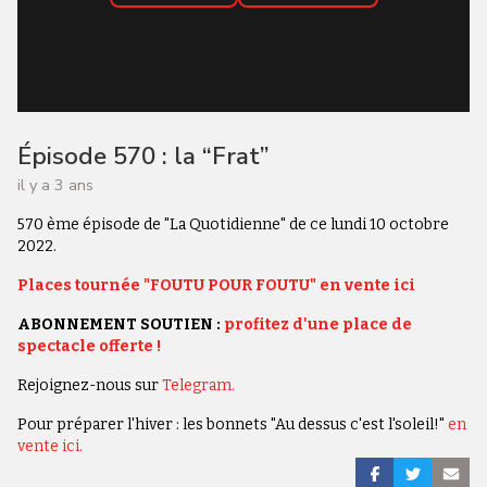
Épisode 570 : la “Frat”
il y a 3 ans
570 ème épisode de "La Quotidienne" de ce lundi 10 octobre
2022.
Places tournée "FOUTU POUR FOUTU" en vente ici
ABONNEMENT SOUTIEN :
profitez d'une place de
spectacle offerte !
Rejoignez-nous sur
Telegram.
Pour préparer l'hiver : les bonnets "Au dessus c'est l'soleil!"
en
vente ici.