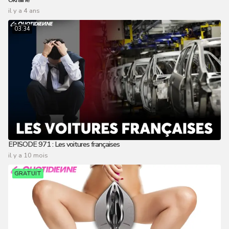
il y a 4 ans
03:34
EPISODE 971 : Les voitures françaises
il y a 10 mois
GRATUIT