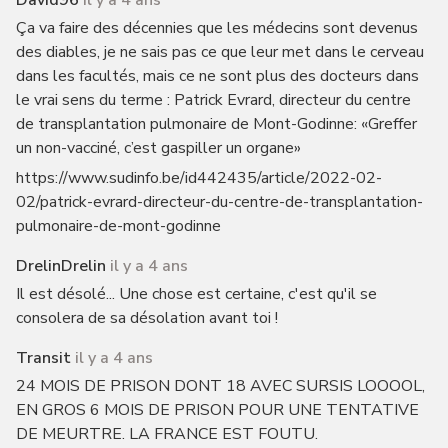
David96
il y a 4 ans
Ça va faire des décennies que les médecins sont devenus
des diables, je ne sais pas ce que leur met dans le cerveau
dans les facultés, mais ce ne sont plus des docteurs dans
le vrai sens du terme : Patrick Evrard, directeur du centre
de transplantation pulmonaire de Mont-Godinne: «Greffer
un non-vacciné, c’est gaspiller un organe»
https://www.sudinfo.be/id442435/article/2022-02-
02/patrick-evrard-directeur-du-centre-de-transplantation-
pulmonaire-de-mont-godinne
DrelinDrelin
il y a 4 ans
Il est désolé... Une chose est certaine, c'est qu'il se
consolera de sa désolation avant toi !
Transit
il y a 4 ans
24 MOIS DE PRISON DONT 18 AVEC SURSIS LOOOOL,
EN GROS 6 MOIS DE PRISON POUR UNE TENTATIVE
DE MEURTRE. LA FRANCE EST FOUTU.