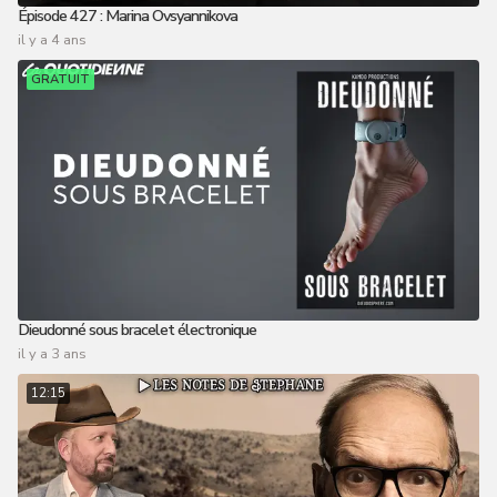
Épisode 427 : Marina Ovsyannikova
il y a 4 ans
GRATUIT
Dieudonné sous bracelet électronique
il y a 3 ans
12:15