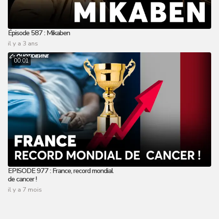
Épisode 587 : Mikaben
il y a 3 ans
00:01
EPISODE 977 : France, record mondial
de cancer !
il y a 7 mois