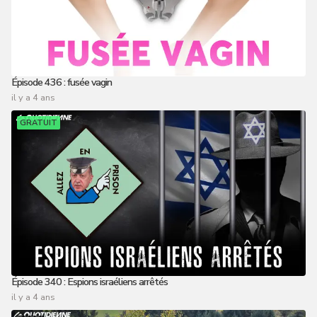
Épisode 436 : fusée vagin
il y a 4 ans
GRATUIT
Épisode 340 : Espions israéliens arrêtés
il y a 4 ans