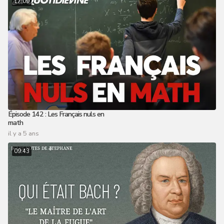
17:09
Épisode 142 : Les Français nuls en
math
il y a 5 ans
09:43