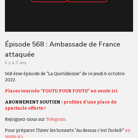
Épisode 568 : Ambassade de France
attaquée
il y a 3 ans
568 ème épisode de "La Quotidienne" de ce jeudi 6 octobre
2022.
Places tournée "FOUTU POUR FOUTU" en vente ici
ABONNEMENT SOUTIEN :
profitez d'une place de
spectacle offerte !
Rejoignez-nous sur
Telegram.
Pour préparer l'hiver les bonnets "Au dessus c'est l'soleil!"
en
vente ici.