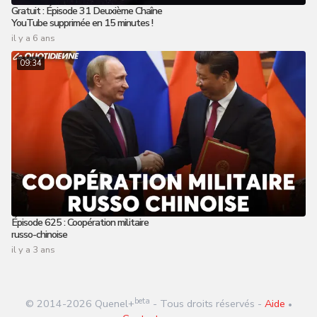
Gratuit : Épisode 31 Deuxième Chaîne
YouTube supprimée en 15 minutes !
il y a 6 ans
09:34
Épisode 625 : Coopération militaire
russo-chinoise
il y a 3 ans
beta
© 2014-
2026
Quenel+
- Tous droits réservés -
Aide
•