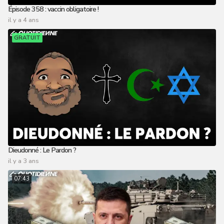
Épisode 358 : vaccin obligatoire !
il y a 4 ans
GRATUIT
Dieudonné : Le Pardon ?
il y a 3 ans
07:43