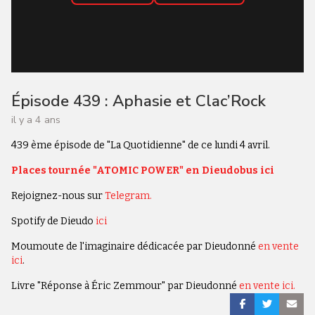
Épisode 439 : Aphasie et Clac’Rock
il y a 4 ans
439 ème épisode de "La Quotidienne" de ce lundi 4 avril.
Places tournée "ATOMIC POWER" en Dieudobus ici
Rejoignez-nous sur
Telegram.
Spotify de Dieudo
ici
Moumoute de l'imaginaire dédicacée par Dieudonné
en vente
ici
.
Livre "Réponse à Éric Zemmour" par Dieudonné
en vente ici.