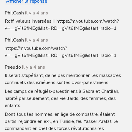
Afficher la réponse
PhilCash
il y a 4 ans
Roff, valeurs inversées !!! https://m.youtube.com/watch?
v=__gVit6fMEg&list=RD__gVit6fMEg&start_radio=1
PhilCash
il y a 4 ans
https://m.youtube.com/watch?
v=__gVit6fMEg&list=RD__gVit6fMEg&start_radio=1
Pseudo
il y a 4 ans
Il serait stupéfiant, de ne pas mentionner, les massacres
continuels des israéliens sur les civils-palestiniens :
Les camps de réfugiés-palestiniens à Sabra et Chatilah,
habité par seulement, des vieillards, des femmes, des
enfants.
Dont tous les hommes, en âge de combattre, étaient
partis, rejoindre en exil, en Tunisie, feu Yasser Arafat, le
commandant en chef des forces révolutionnaires