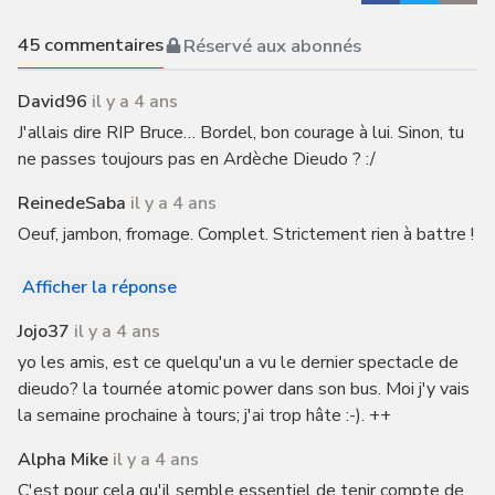
45
commentaires
Réservé aux abonnés
David96
il y a 4 ans
J'allais dire RIP Bruce… Bordel, bon courage à lui. Sinon, tu
ne passes toujours pas en Ardèche Dieudo ? :/
ReinedeSaba
il y a 4 ans
Oeuf, jambon, fromage. Complet. Strictement rien à battre !
Afficher la réponse
Jojo37
il y a 4 ans
yo les amis, est ce quelqu'un a vu le dernier spectacle de
dieudo? la tournée atomic power dans son bus. Moi j'y vais
la semaine prochaine à tours; j'ai trop hâte :-). ++
Alpha Mike
il y a 4 ans
C'est pour cela qu'il semble essentiel de tenir compte de