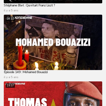
Stéphane Blet : Qui était Franz Liszt ?
il y a 5 ans
18:22
Épisode 149 : Mohamed Bouazizi
il y a 5 ans
19:37