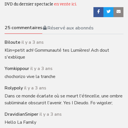
DVD du dernier spectacle
en vente ici.
25
commentaires
Réservé aux abonnés
Biloute
il y a 3 ans
Klin=petit ach! Gommunauté tes Lumières! Ach dout
s'exblique
Yomkippour
il y a 3 ans
chochorizo vive la tranche
Rolypoly
il y a 3 ans
Dans ce monde écarlate où se meurt l'étincelle, une ombre
subliminale obscurcit l'avenir. Yes I Dieudo. Fo wigoler;
DravidianSniper
il y a 3 ans
Hello La Family