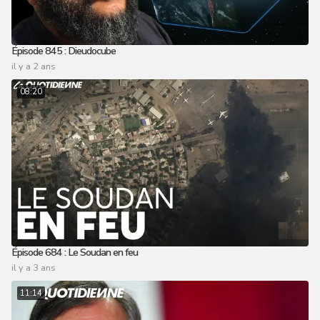
Épisode 845 : Dieudocube
il y a 2 ans
08:20
Épisode 684 : Le Soudan en feu
il y a 3 ans
11:14