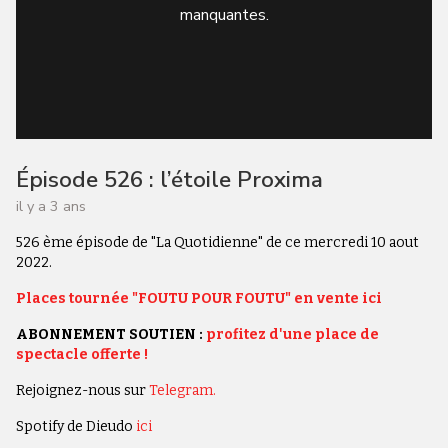
manquantes.
Épisode 526 : l’étoile Proxima
il y a 3 ans
526 ème épisode de "La Quotidienne" de ce mercredi 10 aout
2022.
Places tournée "FOUTU POUR FOUTU" en vente ici
ABONNEMENT SOUTIEN :
profitez d'une place de
spectacle offerte !
Rejoignez-nous sur
Telegram.
Spotify de Dieudo
ici