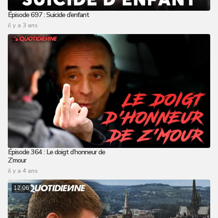
Épisode 697 : Suicide d’enfant
il y a 3 ans
Épisode 364 : Le doigt d’honneur de
Z’mour
il y a 4 ans
12:06