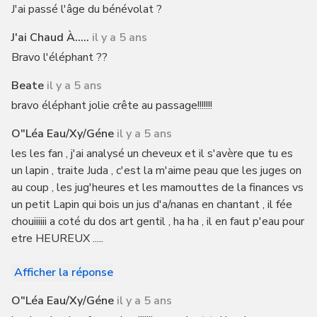
J'ai passé l'âge du bénévolat ?
J'ai Chaud À.....
il y a 5 ans
Bravo l'éléphant ??
Beate
il y a 5 ans
bravo éléphant jolie crête au passage!!!!!!!
O"léa Eau/xy/géne
il y a 5 ans
les les fan , j'ai analysé un cheveux et il s'avère que tu es
un lapin , traite Juda , c'est la m'aime peau que les juges on
au coup , les jug'heures et les mamouttes de la finances vs
un petit Lapin qui bois un jus d'a/nanas en chantant , il fée
chouiiiiii a coté du dos art gentil , ha ha , il en faut p'eau pour
etre HEUREUX .....
Afficher la réponse
O"léa Eau/xy/géne
il y a 5 ans