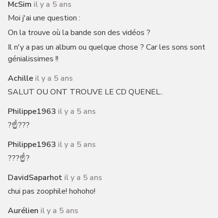
McSim
il y a 5 ans
Moi j'ai une question :
On la trouve où la bande son des vidéos ?
Il n'y a pas un album ou quelque chose ? Car les sons sont
génialissimes !!
Achille
il y a 5 ans
SALUT OU ONT TROUVE LE CD QUENEL..
Philippe1963
il y a 5 ans
?☝️???
Philippe1963
il y a 5 ans
???☝️?
DavidSaparhot
il y a 5 ans
chui pas zoophile! hohoho!
Aurélien
il y a 5 ans