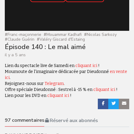
#
Franc-maçonnerie
#
Mouammar Kadhafi
#
Nicolas Sarkozy
#
Claude Guérin
#
Valéry Giscard d'Estaing
Épisode 140 : Le mal aimé
il y a 5 ans
Lien du spectacle live de Samedi en
cliquant ici
!
Moumoute de l'imaginaire dédicacée par Dieudonné
en vente
ici
.
Rejoignez-nous sur
Telegram
.
Offre spéciale Dieudonné : Sestrel à -15 % en
cliquant ici
!
Lien pour les DVD en
cliquant ici
!
97
commentaires
Réservé aux abonnés