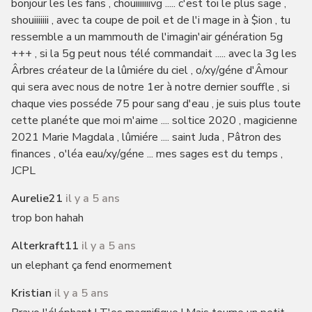
bonjour les les fans , chouiiiiiiivg ..... c'est toi le plus sage ,
shouiiiiiii , avec ta coupe de poil et de l'i mage in à $ion , tu
ressemble a un mammouth de l'imagin'air génération 5g
+++ , si la 5g peut nous télé commandait ..... avec la 3g les
Ârbres créateur de la lûmiére du ciel , o/xy/géne d'Âmour
qui sera avec nous de notre 1er à notre dernier souffle , si
chaque vies posséde 75 pour sang d'eau , je suis plus toute
cette planéte que moi m'aime .... soltice 2020 , magicienne
2021 Marie Magdala , lûmiére .... saint Juda , Pâtron des
finances , o'léa eau/xy/géne ... mes sages est du temps ,
JCPL
Aurelie21
il y a 5 ans
trop bon hahah
Alterkraft11
il y a 5 ans
un elephant ça fend enormement
Kristian
il y a 5 ans