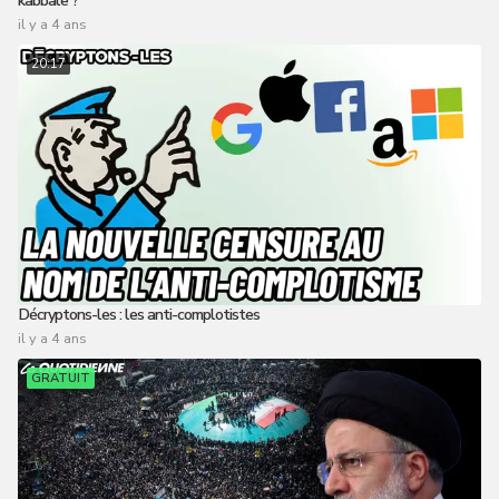
il y a 4 ans
20:17
Décryptons-les : les anti-complotistes
il y a 4 ans
GRATUIT