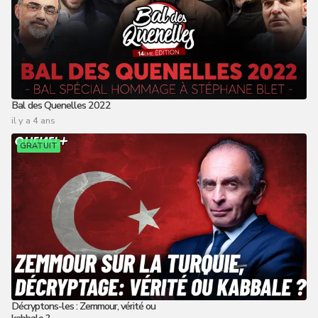
Bal des Quenelles 2022
il y a 4 ans
GRATUIT
Décryptons-les : Zemmour, vérité ou
kabbale ?