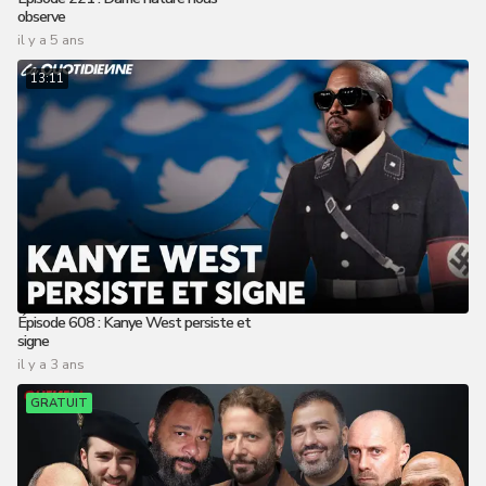
observe
il y a 5 ans
13:11
Épisode 608 : Kanye West persiste et
signe
il y a 3 ans
GRATUIT