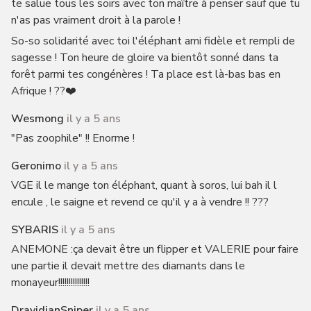
te salue tous les soirs avec ton maître à penser sauf que tu
n'as pas vraiment droit à la parole !
So-so solidarité avec toi l'éléphant ami fidèle et rempli de
sagesse ! Ton heure de gloire va bientôt sonné dans ta
forêt parmi tes congénères ! Ta place est là-bas bas en
Afrique ! ??❤️
Wesmong
il y a 5 ans
"Pas zoophile" !! Enorme !
Geronimo
il y a 5 ans
VGE il le mange ton éléphant, quant à soros, lui bah il l
encule , le saigne et revend ce qu'il y a à vendre !! ???
SYBARIS
il y a 5 ans
ANEMONE :ça devait être un flipper et VALERIE pour faire
une partie il devait mettre des diamants dans le
monayeur!!!!!!!!!!!!!!!
DravidianSniper
il y a 5 ans