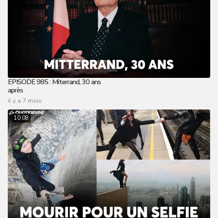
EPISODE 985 : Miterrand, 30 ans
après
il y a 7 mois
10:08