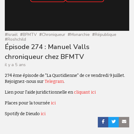
#
Israël
#
BFMTV
#
Chroniqueur
#
Monarchie
#
République
#
Roshchild
Épisode 274 : Manuel Valls
chroniqueur chez BFMTV
il y a 5 ans
274 ème épisode de "La Quotidienne" de ce vendredi 9 juillet.
Rejoignez-nous sur
Telegram
.
Lien pour l'aide juridictionnelle en
cliquant ici
Places pour la tournée
ici
Spotify de Dieudo
ici