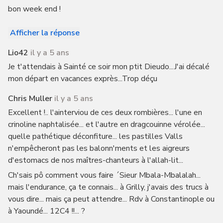
bon week end !
Afficher la réponse
Lio42
il y a 5 ans
Je t'attendais à Sainté ce soir mon ptit Dieudo...J'ai décalé
mon départ en vacances exprès...Trop déçu
Chris Muller
il y a 5 ans
Excellent !.. l'ainterviou de ces deux rombières... l'une en
crinoline naphtalisée... et l'autre en dragcouinne vérolée...
quelle pathétique déconfiture... les pastilles Valls
n'empêcheront pas les balonn'ments et les aigreurs
d'estomacs de nos maîtres-chanteurs à l'allah-lit...
Ch'sais pô comment vous faire ´Sieur Mbala-Mbalalah...
mais l'endurance, ça te connais... à Grilly, j'avais des trucs à
vous dire... mais ça peut attendre... Rdv à Constantinople ou
à Yaoundé... 12C4 !!... ?