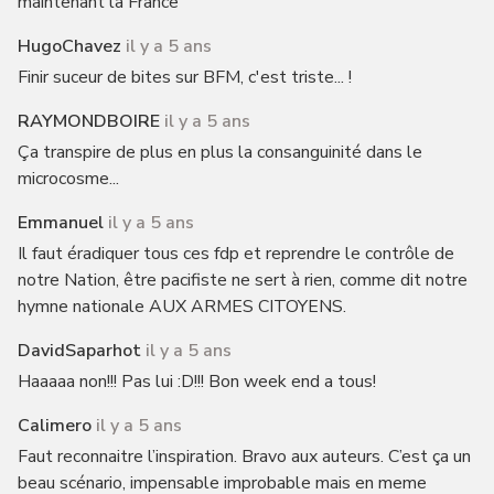
maintenant la France
HugoChavez
il y a 5 ans
Finir suceur de bites sur BFM, c'est triste... !
RAYMONDBOIRE
il y a 5 ans
Ça transpire de plus en plus la consanguinité dans le
microcosme...
Emmanuel
il y a 5 ans
Il faut éradiquer tous ces fdp et reprendre le contrôle de
notre Nation, être pacifiste ne sert à rien, comme dit notre
hymne nationale AUX ARMES CITOYENS.
DavidSaparhot
il y a 5 ans
Haaaaa non!!! Pas lui :D!!! Bon week end a tous!
Calimero
il y a 5 ans
Faut reconnaitre l’inspiration. Bravo aux auteurs. C’est ça un
beau scénario, impensable improbable mais en meme