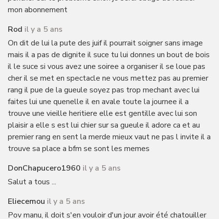
mon abonnement
Rod
il y a 5 ans
On dit de lui la pute des juif il pourrait soigner sans image
mais il a pas de dignite il suce tu lui donnes un bout de bois
il le suce si vous avez une soiree a organiser il se loue pas
cher il se met en spectacle ne vous mettez pas au premier
rang il pue de la gueule soyez pas trop mechant avec lui
faites lui une quenelle il en avale toute la journee il a
trouve une vieille heritiere elle est gentille avec lui son
plaisir a elle s est lui chier sur sa gueule il adore ca et au
premier rang en sent la merde mieux vaut ne pas l invite il a
trouve sa place a bfm se sont les memes
DonChapucero1960
il y a 5 ans
Salut a tous ...
Eliecemou
il y a 5 ans
Pov manu, il doit s'en vouloir d'un jour avoir été chatouiller