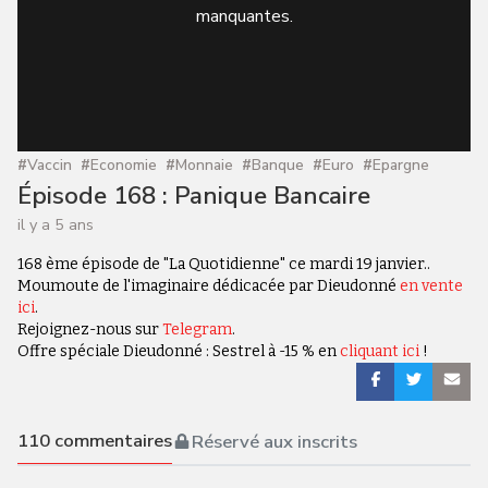
manquantes.
#
Vaccin
#
Economie
#
Monnaie
#
Banque
#
Euro
#
Epargne
Épisode 168 : Panique Bancaire
il y a 5 ans
168 ème épisode de "La Quotidienne" ce mardi 19 janvier..
Moumoute de l'imaginaire dédicacée par Dieudonné
en vente
ici
.
Rejoignez-nous sur
Telegram
.
Offre spéciale Dieudonné : Sestrel à -15 % en
cliquant ici
!
110
commentaires
Réservé aux inscrits