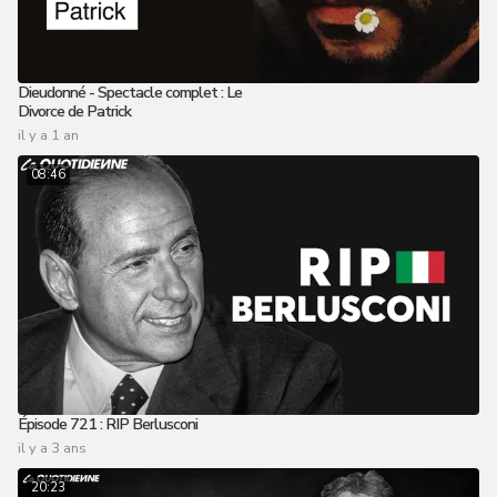
Dieudonné - Spectacle complet : Le
Divorce de Patrick
il y a 1 an
08:46
Épisode 721 : RIP Berlusconi
il y a 3 ans
20:23