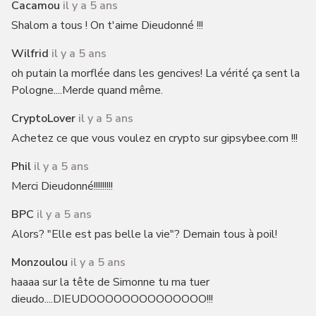
Cacamou
il y a 5 ans
Shalom a tous ! On t'aime Dieudonné !!!
Wilfrid
il y a 5 ans
oh putain la morflée dans les gencives! La vérité ça sent la
Pologne....Merde quand même.
CryptoLover
il y a 5 ans
Achetez ce que vous voulez en crypto sur gipsybee.com !!!
Phil
il y a 5 ans
Merci Dieudonné!!!!!!!!!
BPC
il y a 5 ans
Alors? "Elle est pas belle la vie"? Demain tous à poil!
Monzoulou
il y a 5 ans
haaaa sur la tête de Simonne tu ma tuer
dieudo....DIEUDOOOOOOOOOOOOOO!!!