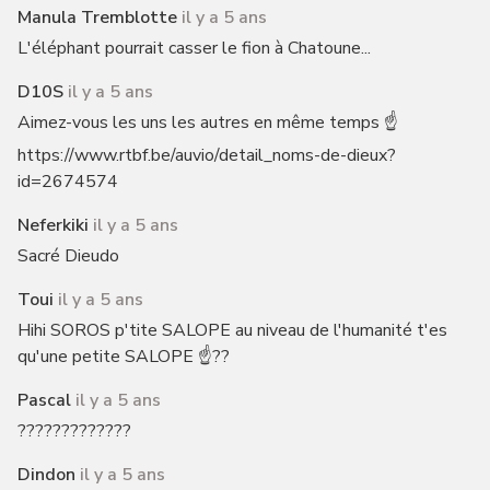
Manula Tremblotte
il y a 5 ans
L'éléphant pourrait casser le fion à Chatoune...
D10S
il y a 5 ans
Aimez-vous les uns les autres en même temps ☝️
https://www.rtbf.be/auvio/detail_noms-de-dieux?
id=2674574
Neferkiki
il y a 5 ans
Sacré Dieudo
Toui
il y a 5 ans
Hihi SOROS p'tite SALOPE au niveau de l'humanité t'es
qu'une petite SALOPE ☝️??
Pascal
il y a 5 ans
?????????????
Dindon
il y a 5 ans