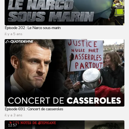
Épisode 202 : Le Narco sous-marin
il y a 5 ans
Épisode 691 : Concert de casseroles
il y a 3 ans
12:57