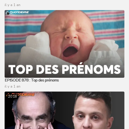
il y a 1 an
EPISODE 878 : Top des prénoms
il y a 1 an
20:18