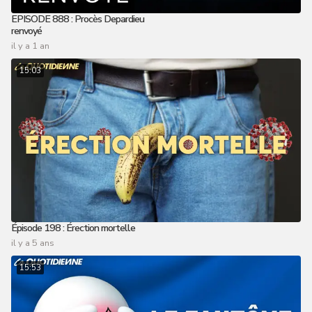
EPISODE 888 : Procès Depardieu
renvoyé
il y a 1 an
15:03
Épisode 198 : Érection mortelle
il y a 5 ans
15:53