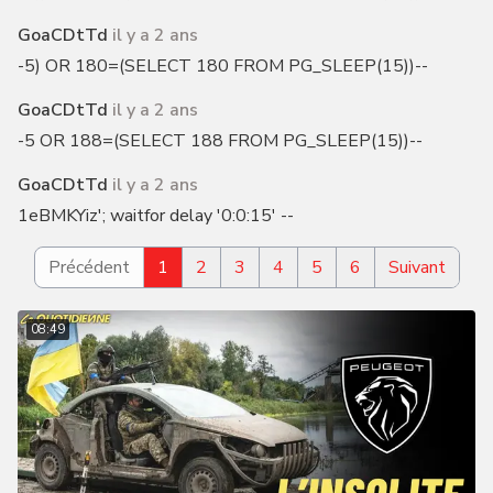
GoaCDtTd
il y a 2 ans
-5) OR 180=(SELECT 180 FROM PG_SLEEP(15))--
GoaCDtTd
il y a 2 ans
-5 OR 188=(SELECT 188 FROM PG_SLEEP(15))--
GoaCDtTd
il y a 2 ans
1eBMKYiz'; waitfor delay '0:0:15' --
Précédent
1
2
3
4
5
6
Suivant
08:49