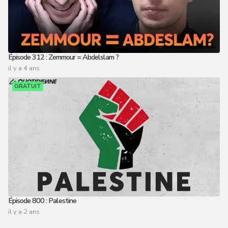
Épisode 312 : Zemmour = Abdelslam ?
il y a 4 ans
GRATUIT
Épisode 800 : Palestine
il y a 2 ans