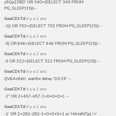
y9Qa23BD' OR 340=(SELECT 340 FROM
PG_SLEEP(15))--
GoaCDtTd
il y a 2 ans
-1)) OR 702=(SELECT 702 FROM PG_SLEEP(15))--
GoaCDtTd
il y a 2 ans
-5) OR 646=(SELECT 646 FROM PG_SLEEP(15))--
GoaCDtTd
il y a 2 ans
-5 OR 322=(SELECT 322 FROM PG_SLEEP(15))--
GoaCDtTd
il y a 2 ans
QV6Az6Jm'; waitfor delay '0:0:15' --
GoaCDtTd
il y a 2 ans
-1" OR 2+457-457-1=0+0+0+1 --
GoaCDtTd
il y a 2 ans
-1' OR 2+282-282-1=0+0+0+1 or 'HAtdNTpL'='