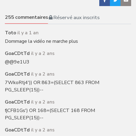
255
commentaires
Réservé aux inscrits
Toto
il y a 1 an
Dommage la vidéo ne marche plus
GoaCDtTd
il y a 2 ans
@@9e1U3
GoaCDtTd
il y a 2 ans
7WkoRtj4')) OR 863=(SELECT 863 FROM
PG_SLEEP(15))--
GoaCDtTd
il y a 2 ans
fjCFB1Gs') OR 168=(SELECT 168 FROM
PG_SLEEP(15))--
GoaCDtTd
il y a 2 ans