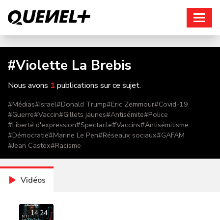
Connexion
#
Violette La Brebis
Nous avons
1
publications sur ce sujet.
#
Médias
#
Israël
#
Donald Trump
#
Eric Zemmour
#
Covid-19
#
Guerre
#
Vaccin
#
Gillets jaunes
#
Antisémite
#
Police
#
Liberté d'expression
#
Spectacle
#
Vaccins
#
Antisémitisme
#
Démocratie
#
Marine Le Pen
#
Réseaux sociaux
#
GAFAM
#
Jean Castex
#
Racisme
Vidéos
14:24