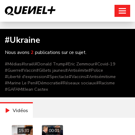
Connexion
#
Ukraine
Nous avons
2
publications sur ce sujet.
#
Médias
#
Israël
#
Donald Trump
#
Eric Zemmour
#
Covid-19
#
Guerre
#
Vaccin
#
Gillets jaunes
#
Antisémite
#
Police
#
Liberté d'expression
#
Spectacle
#
Vaccins
#
Antisémitisme
#
Marine Le Pen
#
Démocratie
#
Réseaux sociaux
#
Racisme
#
GAFAM
#
Jean Castex
Vidéos
15:31
00:01