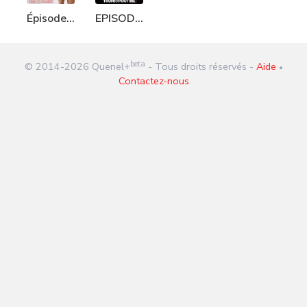
Épisode
EPISODE
356 :
966 :
Pute
Trump/Poutine
beta
© 2014-
2026
Quenel+
- Tous droits réservés -
Aide
gratuite
•
Contactez-nous
pour les
vaccinés