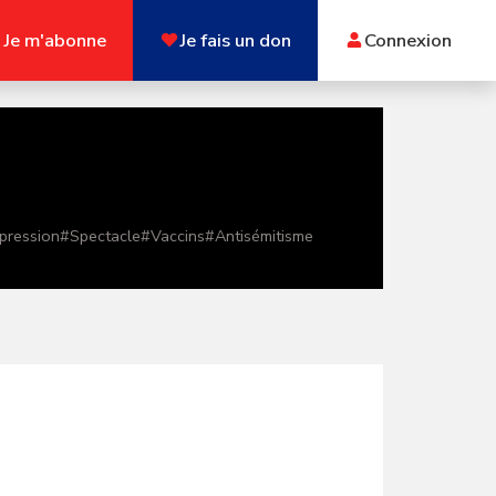
Je m'abonne
Je fais un don
Connexion
xpression
#
Spectacle
#
Vaccins
#
Antisémitisme