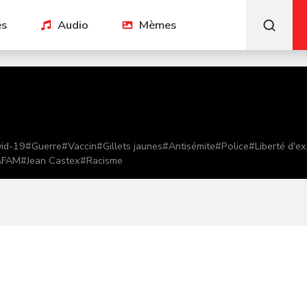
és
Audio
Mèmes
id-19
#
Guerre
#
Vaccin
#
Gillets jaunes
#
Antisémite
#
Police
#
Liberté d'e
AFAM
#
Jean Castex
#
Racisme