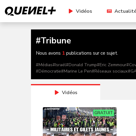
Vidéos
Actualit
#
Tribune
Nous avons
1
publications sur ce sujet.
#
Médias
#
Israël
#
Donald Trump
#
Eric Zemmour
#
Cov
#
Démocratie
#
Marine Le Pen
#
Réseaux sociaux
#
G
Vidéos
GRATUIT