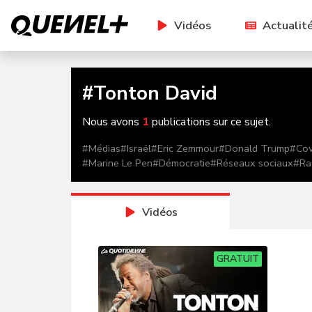
Vidéos
Actualit
#
Tonton David
Nous avons
1
publications sur ce sujet.
#
Médias
#
Israël
#
Eric Zemmour
#
Donald Trump
#
Cov
#
Marine Le Pen
#
Démocratie
#
Réseaux sociaux
#
Ra
Vidéos
GRATUIT