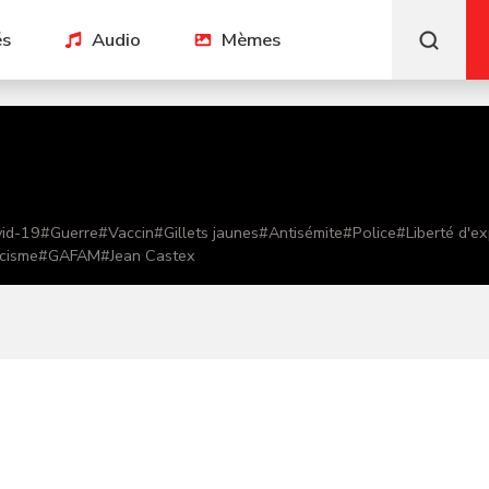
és
Audio
Mèmes
id-19
#
Guerre
#
Vaccin
#
Gillets jaunes
#
Antisémite
#
Police
#
Liberté d'e
cisme
#
GAFAM
#
Jean Castex