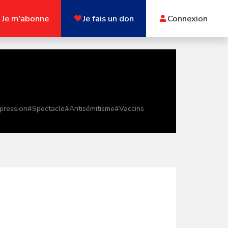
Je m'abonne
Je fais un don
Connexion
xpression
#
Spectacle
#
Antisémitisme
#
Vaccins