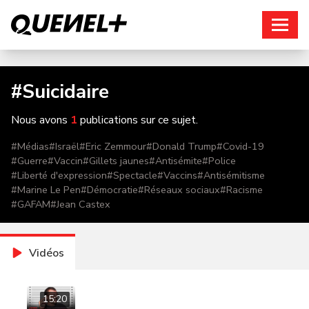
Connexion
#
Suicidaire
Nous avons
1
publications sur ce sujet.
#
Médias
#
Israël
#
Eric Zemmour
#
Donald Trump
#
Covid-19
#
Guerre
#
Vaccin
#
Gillets jaunes
#
Antisémite
#
Police
#
Liberté d'expression
#
Spectacle
#
Vaccins
#
Antisémitisme
#
Marine Le Pen
#
Démocratie
#
Réseaux sociaux
#
Racisme
#
GAFAM
#
Jean Castex
Vidéos
15:20