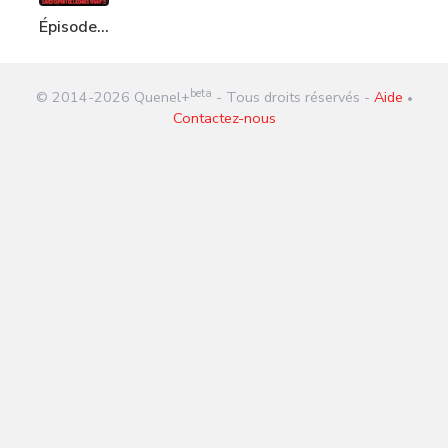
Épisode
267 :
Xavier
beta
© 2014-
2026
Quenel+
- Tous droits réservés -
Aide
Dupont
•
Contactez-nous
De
Ligonnes
vivant !!!