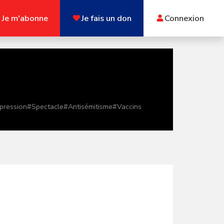
Je m'abonne
Je fais un don
Connexion
xpression
#
Spectacle
#
Antisémitisme
#
Vaccins