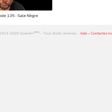
ode 135 : Sale Nègre
beta
2014-
2026
Quenel+
- Tous droits réservés -
Aide
Contactez-n
•