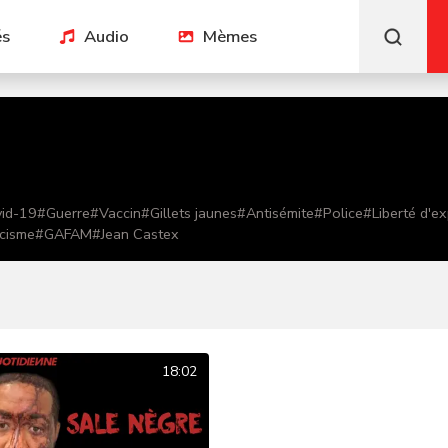
és
Audio
Mèmes
id-19
#
Guerre
#
Vaccin
#
Gillets jaunes
#
Antisémite
#
Police
#
Liberté d'e
cisme
#
GAFAM
#
Jean Castex
18:02