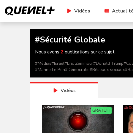
Vidéos
Actualit
#
Sécurité Globale
Nous avons
2
publications sur ce sujet.
#
Médias
#
Israël
#
Eric Zemmour
#
Donald Trump
#
Cov
#
Marine Le Pen
#
Démocratie
#
Réseaux sociaux
#
Ra
Vidéos
GRATUIT