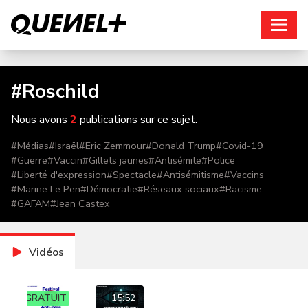
Connexion
#
Roschild
Nous avons
2
publications sur ce sujet.
#
Médias
#
Israël
#
Eric Zemmour
#
Donald Trump
#
Covid-19
#
Guerre
#
Vaccin
#
Gillets jaunes
#
Antisémite
#
Police
#
Liberté d'expression
#
Spectacle
#
Antisémitisme
#
Vaccins
#
Marine Le Pen
#
Démocratie
#
Réseaux sociaux
#
Racisme
#
GAFAM
#
Jean Castex
Vidéos
GRATUIT
15:52