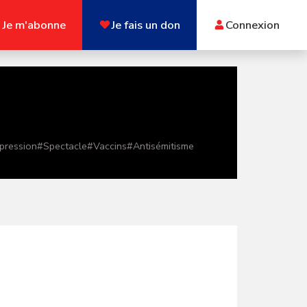
Je m'abonne
Je fais un don
Connexion
xpression
#
Spectacle
#
Vaccins
#
Antisémitisme