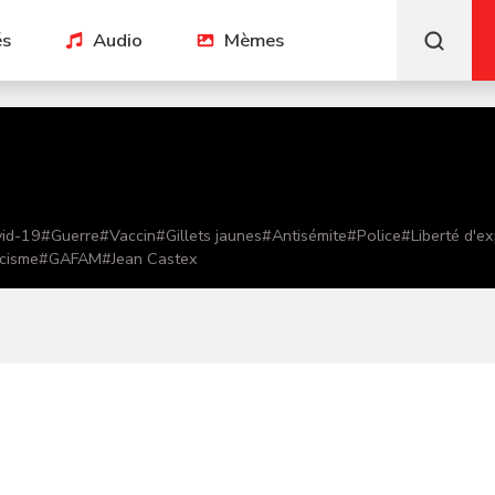
és
Audio
Mèmes
id-19
#
Guerre
#
Vaccin
#
Gillets jaunes
#
Antisémite
#
Police
#
Liberté d'e
cisme
#
GAFAM
#
Jean Castex