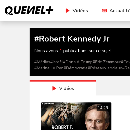
Vidéos
Actualit
#
Robert Kennedy Jr
Nous avons
1
publications sur ce sujet.
#
Médias
#
Israël
#
Donald Trump
#
Eric Zemmour
#
Cov
#
Marine Le Pen
#
Démocratie
#
Réseaux sociaux
#
Ra
Vidéos
14:29