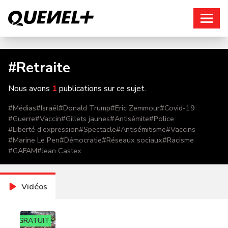
Connexion
#
Retraite
Nous avons
1
publications sur ce sujet.
#
Médias
#
Israël
#
Donald Trump
#
Eric Zemmour
#
Covid-19
#
Guerre
#
Vaccin
#
Gillets jaunes
#
Antisémite
#
Police
#
Liberté d'expression
#
Spectacle
#
Antisémitisme
#
Vaccins
#
Marine Le Pen
#
Démocratie
#
Réseaux sociaux
#
Racisme
#
GAFAM
#
Jean Castex
Vidéos
GRATUIT