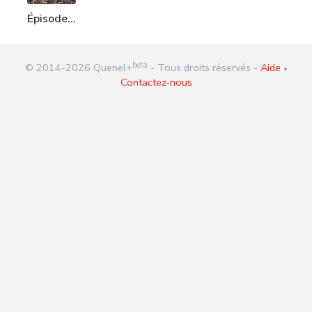
Épisode
233 :
Militaires
beta
© 2014-
2026
Quenel+
- Tous droits réservés -
Aide
et Gilets
•
Contactez-nous
jaunes