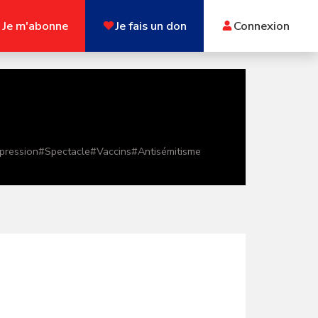
Je m'abonne
Je fais un don
Connexion
xpression
#
Spectacle
#
Vaccins
#
Antisémitisme