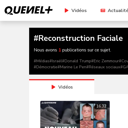
Vidéos
Actualit
#
Reconstruction Faciale
Nous avons
1
publications sur ce sujet.
#
Médias
#
Israël
#
Donald Trump
#
Eric Zemmour
#
Cov
#
Démocratie
#
Marine Le Pen
#
Réseaux sociaux
#
G
Vidéos
16:32