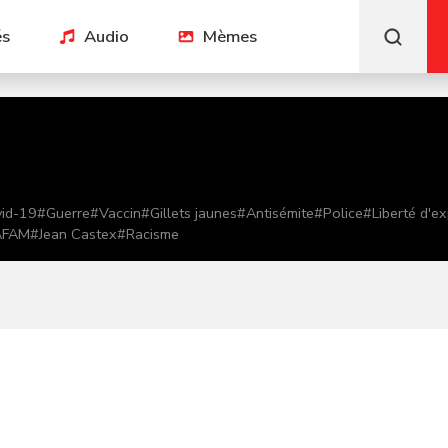
és
Audio
Mèmes
id-19
#
Guerre
#
Vaccin
#
Gillets jaunes
#
Antisémite
#
Police
#
Liberté d'e
AFAM
#
Jean Castex
#
Racisme