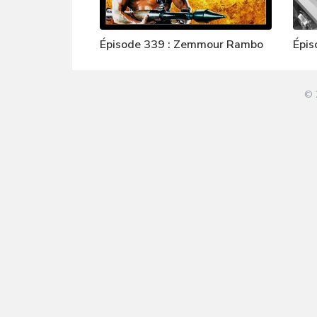
Épisode 339 : Zemmour Rambo
Épis
Muni
© 