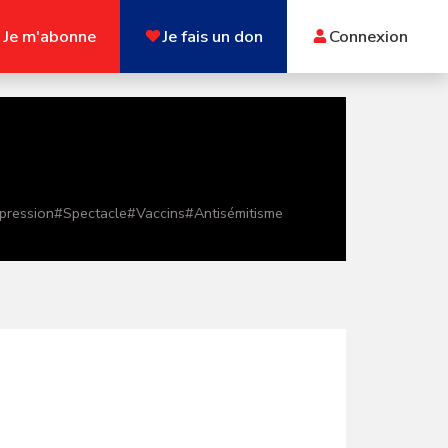
Je m'abonne
Je fais un don
Connexion
xpression
#
Spectacle
#
Vaccins
#
Antisémitisme