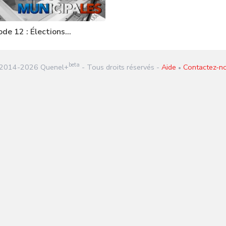
ode 12 : Élections
cipales
beta
2014-
2026
Quenel+
- Tous droits réservés -
Aide
Contactez-n
•