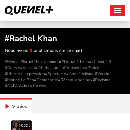
Connexion
#
Rachel Khan
Nous avons
1
publications sur ce sujet.
#
Médias
#
Israël
#
Eric Zemmour
#
Donald Trump
#
Covid-19
#
Guerre
#
Vaccin
#
Gillets jaunes
#
Antisémite
#
Police
#
Liberté d'expression
#
Spectacle
#
Antisémitisme
#
Vaccins
#
Marine Le Pen
#
Démocratie
#
Réseaux sociaux
#
Racisme
#
GAFAM
#
Jean Castex
Vidéos
16:20