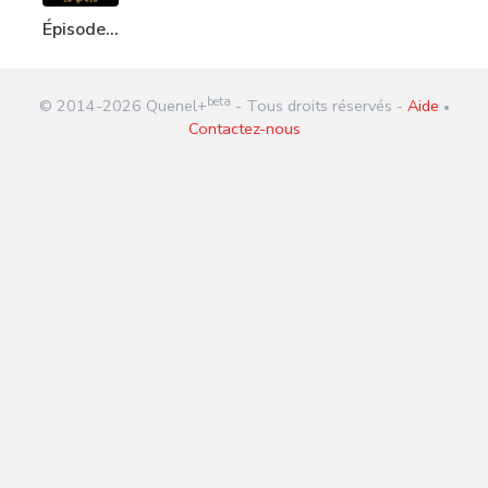
Épisode
325 : Le
grêlé
beta
© 2014-
2026
Quenel+
- Tous droits réservés -
Aide
•
Contactez-nous