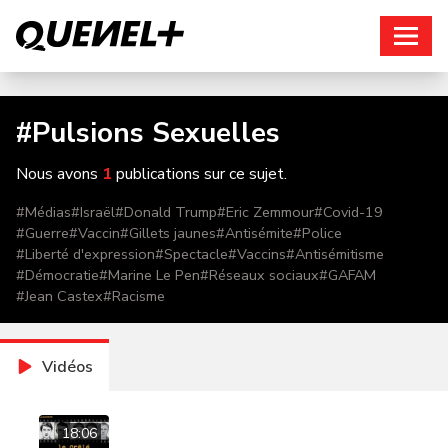
Connexion
#
Pulsions Sexuelles
Nous avons
1
publications sur ce sujet.
#
Médias
#
Israël
#
Donald Trump
#
Eric Zemmour
#
Covid-19
#
Guerre
#
Vaccin
#
Gillets jaunes
#
Antisémite
#
Police
#
Liberté d'expression
#
Spectacle
#
Vaccins
#
Antisémitisme
#
Démocratie
#
Marine Le Pen
#
Réseaux sociaux
#
GAFAM
#
Jean Castex
#
Racisme
Vidéos
18:06