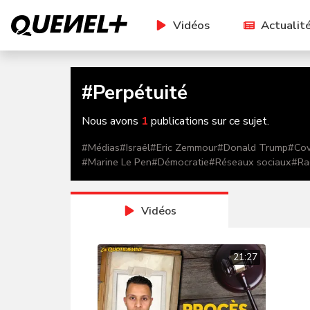
Vidéos
Actualit
#
Perpétuité
Nous avons
1
publications sur ce sujet.
#
Médias
#
Israël
#
Eric Zemmour
#
Donald Trump
#
Cov
#
Marine Le Pen
#
Démocratie
#
Réseaux sociaux
#
Ra
Vidéos
21:27