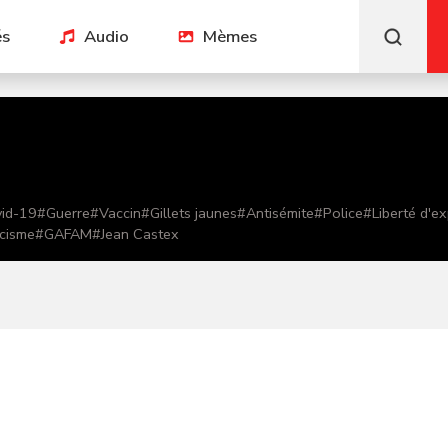
és
Audio
Mèmes
id-19
#
Guerre
#
Vaccin
#
Gillets jaunes
#
Antisémite
#
Police
#
Liberté d'e
cisme
#
GAFAM
#
Jean Castex