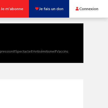
Je m'abonne
Je fais un don
Connexion
xpression
#
Spectacle
#
Antisémitisme
#
Vaccins