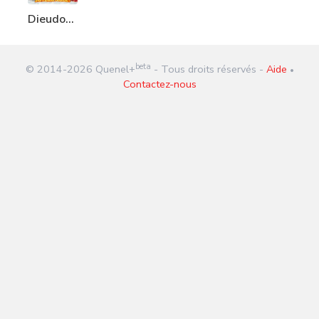
Dieudo
vous
souhaite
beta
© 2014-
2026
Quenel+
- Tous droits réservés -
Aide
un joyeux
•
Contactez-nous
Noël !