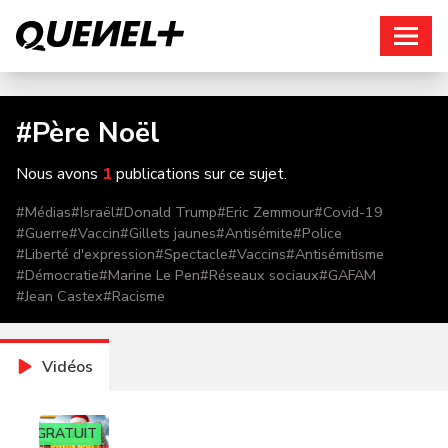
Connexion
#
Père Noël
Nous avons
1
publications sur ce sujet.
#
Médias
#
Israël
#
Donald Trump
#
Eric Zemmour
#
Covid-19
#
Guerre
#
Vaccin
#
Gillets jaunes
#
Antisémite
#
Police
#
Liberté d'expression
#
Spectacle
#
Vaccins
#
Antisémitisme
#
Démocratie
#
Marine Le Pen
#
Réseaux sociaux
#
GAFAM
#
Jean Castex
#
Racisme
Vidéos
GRATUIT