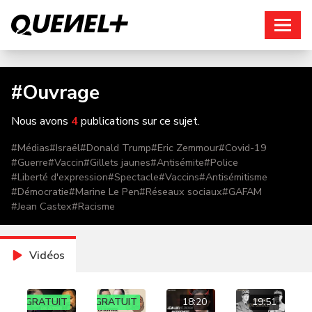
Connexion
#
Ouvrage
Nous avons
4
publications sur ce sujet.
#
Médias
#
Israël
#
Donald Trump
#
Eric Zemmour
#
Covid-19
#
Guerre
#
Vaccin
#
Gillets jaunes
#
Antisémite
#
Police
#
Liberté d'expression
#
Spectacle
#
Vaccins
#
Antisémitisme
#
Démocratie
#
Marine Le Pen
#
Réseaux sociaux
#
GAFAM
#
Jean Castex
#
Racisme
Vidéos
GRATUIT
GRATUIT
18:20
19:51