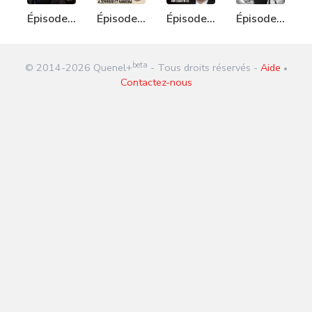
Épisode
Épisode
Épisode
Épisode
321 :
343 : Ma
345 :
350 :
Dieudonné
surprise
Mélanchon
Pierre
beta
© 2014-
2026
Quenel+
- Tous droits réservés -
Aide
répond à
à
antisémite
Degaulle
•
Contactez-nous
Éric
Zemmour
Zemmour
et
Hanouna