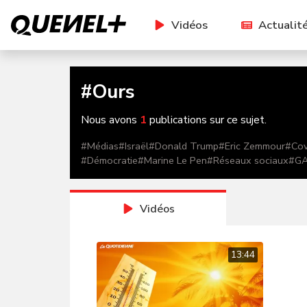
Vidéos
Actualit
#
Ours
Nous avons
1
publications sur ce sujet.
#
Médias
#
Israël
#
Donald Trump
#
Eric Zemmour
#
Cov
#
Démocratie
#
Marine Le Pen
#
Réseaux sociaux
#
G
Vidéos
13:44