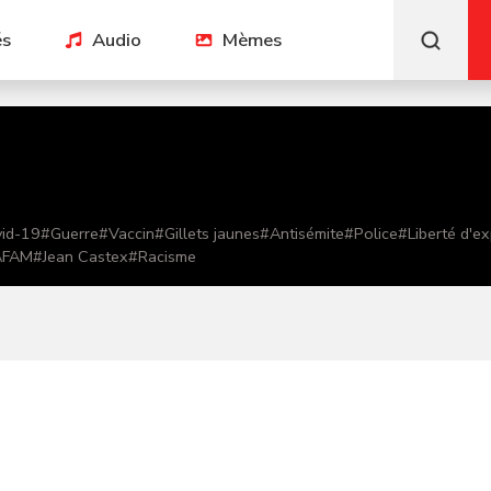
és
Audio
Mèmes
id-19
#
Guerre
#
Vaccin
#
Gillets jaunes
#
Antisémite
#
Police
#
Liberté d'e
AFAM
#
Jean Castex
#
Racisme