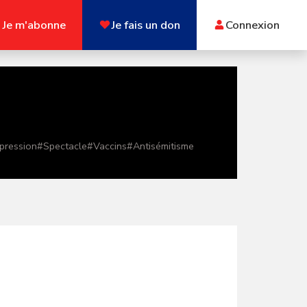
Je m'abonne
Je fais un don
Connexion
xpression
#
Spectacle
#
Vaccins
#
Antisémitisme