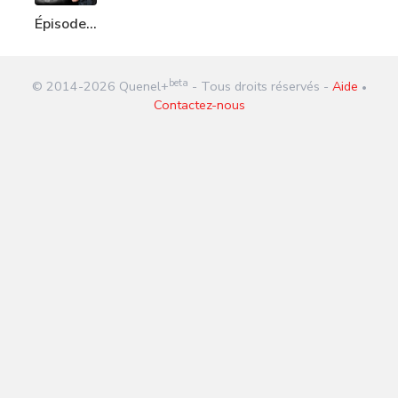
Épisode
370 : Un
obus
beta
© 2014-
2026
Quenel+
- Tous droits réservés -
Aide
dans le
•
Contactez-nous
rectum