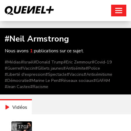
Connexion
#
Neil Armstrong
Nous avons
1
publications sur ce sujet.
#
Médias
#
Israël
#
Donald Trump
#
Eric Zemmour
#
Covid-19
#
Guerre
#
Vaccin
#
Gillets jaunes
#
Antisémite
#
Police
#
Liberté d'expression
#
Spectacle
#
Vaccins
#
Antisémitisme
#
Démocratie
#
Marine Le Pen
#
Réseaux sociaux
#
GAFAM
#
Jean Castex
#
Racisme
Vidéos
17:03