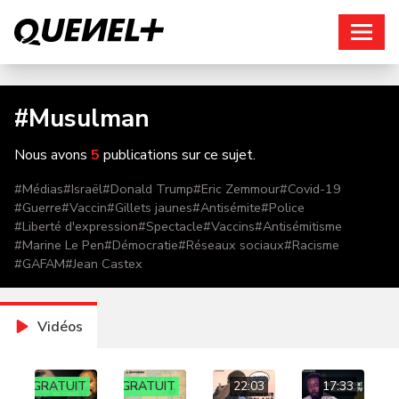
Connexion
#
Musulman
Nous avons
5
publications sur ce sujet.
#
Médias
#
Israël
#
Donald Trump
#
Eric Zemmour
#
Covid-19
#
Guerre
#
Vaccin
#
Gillets jaunes
#
Antisémite
#
Police
#
Liberté d'expression
#
Spectacle
#
Vaccins
#
Antisémitisme
#
Marine Le Pen
#
Démocratie
#
Réseaux sociaux
#
Racisme
#
GAFAM
#
Jean Castex
Vidéos
GRATUIT
GRATUIT
22:03
17:33