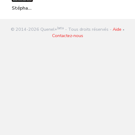
Stéphane
Blet :
Mozart
beta
© 2014-
2026
Quenel+
- Tous droits réservés -
Aide
était-il
•
Contactez-nous
franc-
maçon ?