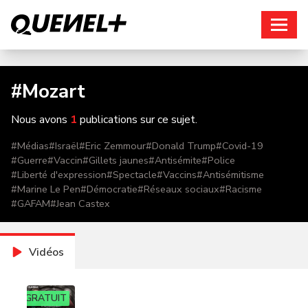
Connexion
#
Mozart
Nous avons
1
publications sur ce sujet.
#
Médias
#
Israël
#
Eric Zemmour
#
Donald Trump
#
Covid-19
#
Guerre
#
Vaccin
#
Gillets jaunes
#
Antisémite
#
Police
#
Liberté d'expression
#
Spectacle
#
Vaccins
#
Antisémitisme
#
Marine Le Pen
#
Démocratie
#
Réseaux sociaux
#
Racisme
#
GAFAM
#
Jean Castex
Vidéos
GRATUIT