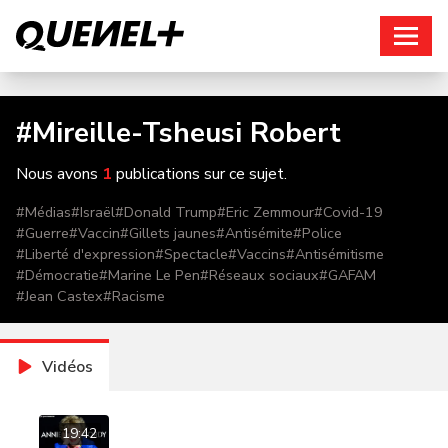
Connexion
#
Mireille-Tsheusi Robert
Nous avons
1
publications sur ce sujet.
#
Médias
#
Israël
#
Donald Trump
#
Eric Zemmour
#
Covid-19
#
Guerre
#
Vaccin
#
Gillets jaunes
#
Antisémite
#
Police
#
Liberté d'expression
#
Spectacle
#
Vaccins
#
Antisémitisme
#
Démocratie
#
Marine Le Pen
#
Réseaux sociaux
#
GAFAM
#
Jean Castex
#
Racisme
Vidéos
19:42