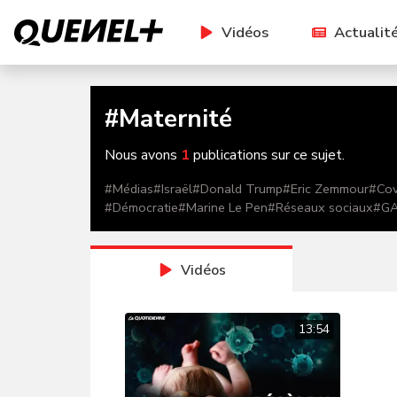
Vidéos
Actualit
#
Maternité
Nous avons
1
publications sur ce sujet.
#
Médias
#
Israël
#
Donald Trump
#
Eric Zemmour
#
Cov
#
Démocratie
#
Marine Le Pen
#
Réseaux sociaux
#
G
Vidéos
13:54