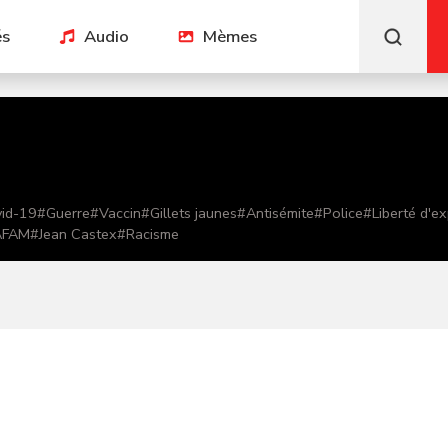
és
Audio
Mèmes
id-19
#
Guerre
#
Vaccin
#
Gillets jaunes
#
Antisémite
#
Police
#
Liberté d'e
AFAM
#
Jean Castex
#
Racisme