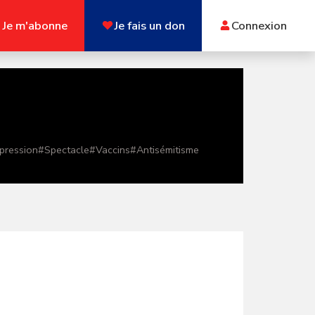
Je m'abonne
Je fais un don
Connexion
xpression
#
Spectacle
#
Vaccins
#
Antisémitisme