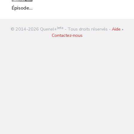
Épisode
336 : 17
octobre
beta
© 2014-
2026
Quenel+
- Tous droits réservés -
Aide
1961
•
Contactez-nous