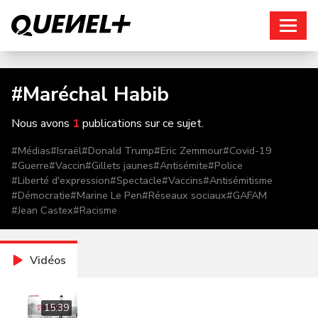
Connexion
#
Maréchal Habib
Nous avons
1
publications sur ce sujet.
#
Médias
#
Israël
#
Donald Trump
#
Eric Zemmour
#
Covid-19
#
Guerre
#
Vaccin
#
Gillets jaunes
#
Antisémite
#
Police
#
Liberté d'expression
#
Spectacle
#
Vaccins
#
Antisémitisme
#
Démocratie
#
Marine Le Pen
#
Réseaux sociaux
#
GAFAM
#
Jean Castex
#
Racisme
Vidéos
15:39