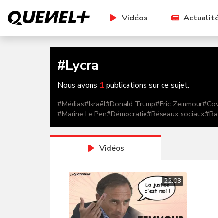
Vidéos
Actualit
#
Lycra
Nous avons
1
publications sur ce sujet.
#
Médias
#
Israël
#
Donald Trump
#
Eric Zemmour
#
Cov
#
Marine Le Pen
#
Démocratie
#
Réseaux sociaux
#
Ra
Vidéos
22:03