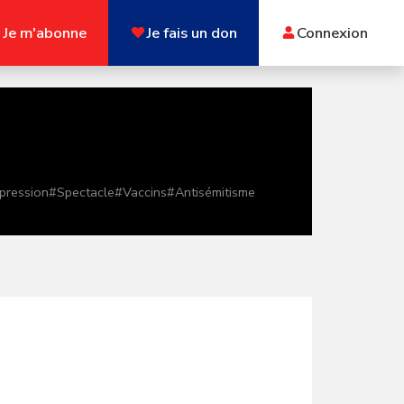
Je m'abonne
Je fais un don
Connexion
xpression
#
Spectacle
#
Vaccins
#
Antisémitisme