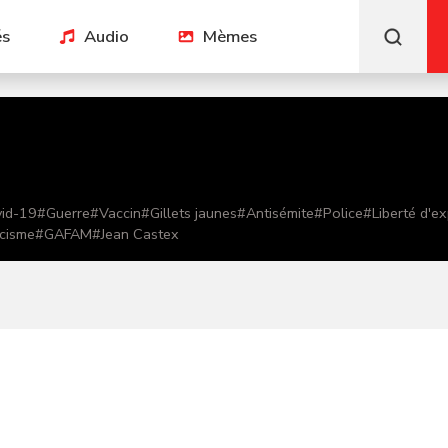
és
Audio
Mèmes
id-19
#
Guerre
#
Vaccin
#
Gillets jaunes
#
Antisémite
#
Police
#
Liberté d'e
cisme
#
GAFAM
#
Jean Castex