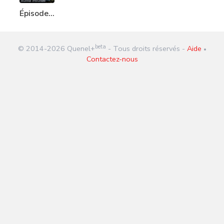
Épisode
202 : Le
Narco
beta
© 2014-
2026
Quenel+
- Tous droits réservés -
Aide
sous-
•
Contactez-nous
marin