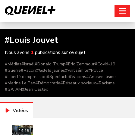
Connexion
#
Louis Jouvet
Nous avons
1
publications sur ce sujet.
#
Médias
#
Israël
#
Donald Trump
#
Eric Zemmour
#
Covid-19
#
Guerre
#
Vaccin
#
Gillets jaunes
#
Antisémite
#
Police
#
Liberté d'expression
#
Spectacle
#
Vaccins
#
Antisémitisme
#
Marine Le Pen
#
Démocratie
#
Réseaux sociaux
#
Racisme
#
GAFAM
#
Jean Castex
Vidéos
14:19