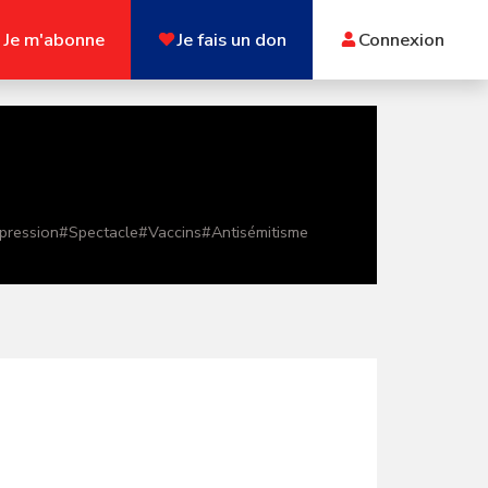
Je m'abonne
Je fais un don
Connexion
xpression
#
Spectacle
#
Vaccins
#
Antisémitisme