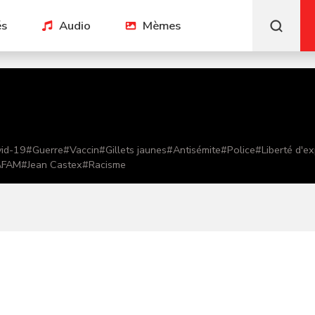
és
Audio
Mèmes
id-19
#
Guerre
#
Vaccin
#
Gillets jaunes
#
Antisémite
#
Police
#
Liberté d'e
AFAM
#
Jean Castex
#
Racisme