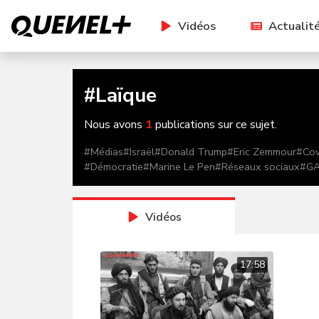
Vidéos
Actualit
#
Laïque
Nous avons
1
publications sur ce sujet.
#
Médias
#
Israël
#
Donald Trump
#
Eric Zemmour
#
Cov
#
Démocratie
#
Marine Le Pen
#
Réseaux sociaux
#
G
Vidéos
17:58