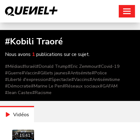
Connexion
#
Kobili Traoré
Nous avons
1
publications sur ce sujet.
#
Médias
#
Israël
#
Donald Trump
#
Eric Zemmour
#
Covid-19
#
Guerre
#
Vaccin
#
Gillets jaunes
#
Antisémite
#
Police
#
Liberté d'expression
#
Spectacle
#
Vaccins
#
Antisémitisme
#
Démocratie
#
Marine Le Pen
#
Réseaux sociaux
#
GAFAM
#
Jean Castex
#
Racisme
Vidéos
15:41