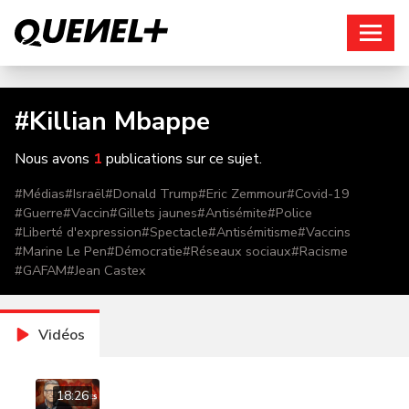
Connexion
#
Killian Mbappe
Nous avons
1
publications sur ce sujet.
#
Médias
#
Israël
#
Donald Trump
#
Eric Zemmour
#
Covid-19
#
Guerre
#
Vaccin
#
Gillets jaunes
#
Antisémite
#
Police
#
Liberté d'expression
#
Spectacle
#
Antisémitisme
#
Vaccins
#
Marine Le Pen
#
Démocratie
#
Réseaux sociaux
#
Racisme
#
GAFAM
#
Jean Castex
Vidéos
18:26