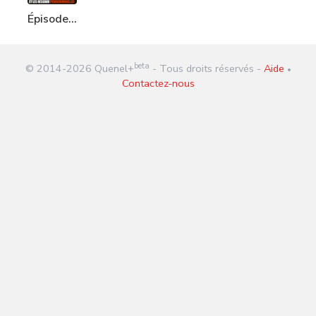
Épisode
238 :
Karl Zéro
beta
© 2014-
2026
Quenel+
- Tous droits réservés -
Aide
et les
•
Contactez-nous
réseaux
pédocriminelles