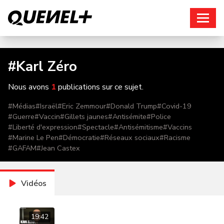
Connexion
#
Karl Zéro
Nous avons
1
publications sur ce sujet.
#
Médias
#
Israël
#
Eric Zemmour
#
Donald Trump
#
Covid-19
#
Guerre
#
Vaccin
#
Gillets jaunes
#
Antisémite
#
Police
#
Liberté d'expression
#
Spectacle
#
Antisémitisme
#
Vaccins
#
Marine Le Pen
#
Démocratie
#
Réseaux sociaux
#
Racisme
#
GAFAM
#
Jean Castex
Vidéos
19:42