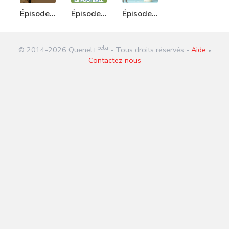
Épisode
Épisode
Épisode
237 : La
262 : Le
246 :
Libye
Football
Quenel+
beta
© 2014-
2026
Quenel+
- Tous droits réservés -
Aide
1 an !
•
Contactez-nous