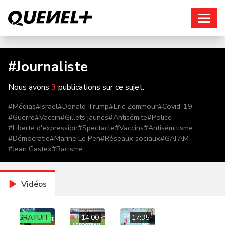
Connexion
#
Journaliste
Nous avons
3
publications sur ce sujet.
#
Médias
#
Israël
#
Donald Trump
#
Eric Zemmour
#
Covid-19
#
Guerre
#
Vaccin
#
Gillets jaunes
#
Antisémite
#
Police
#
Liberté d'expression
#
Spectacle
#
Vaccins
#
Antisémitisme
#
Démocratie
#
Marine Le Pen
#
Réseaux sociaux
#
GAFAM
#
Jean Castex
#
Racisme
Vidéos
GRATUIT
14:00
17:35