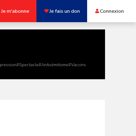
Je m'abonne
Je fais un don
Connexion
xpression
#
Spectacle
#
Antisémitisme
#
Vaccins