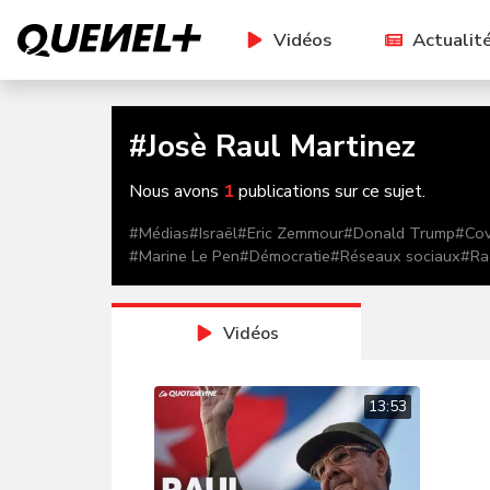
Vidéos
Actualit
#
Josè Raul Martinez
Nous avons
1
publications sur ce sujet.
#
Médias
#
Israël
#
Eric Zemmour
#
Donald Trump
#
Cov
#
Marine Le Pen
#
Démocratie
#
Réseaux sociaux
#
Ra
Vidéos
13:53