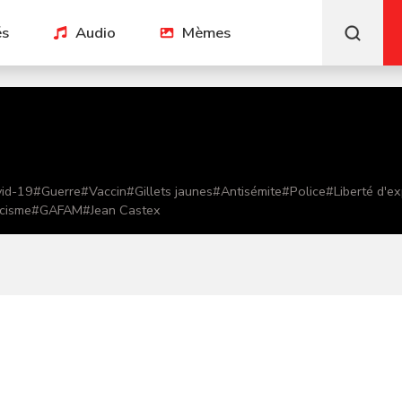
és
Audio
Mèmes
id-19
#
Guerre
#
Vaccin
#
Gillets jaunes
#
Antisémite
#
Police
#
Liberté d'e
cisme
#
GAFAM
#
Jean Castex